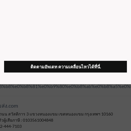
พุกLABOUR ขนาด 1/2 1กล่องบรรจุ 30ตัว
ติดตามอัพเดท ความเคลื่อนไหวได้ที่นี่.
มุทรปราการ‎ พระสมุทรเจดีย์ พระประแดง บางเสาธง บางบ่อ บางพลี
็บไซท์ที่ลิ้งค์นี้เท่านั้น
https://www.xn--22cdk1ic9bycbb6t.com/
%b8%b8%e0%b8%81%e0%b9%80%e0%b8%ab%e0%b8%a5%e0%
ส่ง.com
7/77 ถนน สวัสดิการ 3 แขวงหนองแขม เขตหนองแขม กรุงเทพฯ 10160
วผู้เสียภาษี : 0103561004848
 02-444-7103