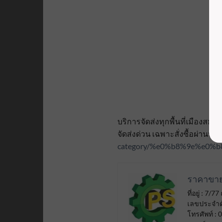
บริการจัดส่งทุกพื้นที่เมืองส
จัดส่งด่วน เฉพาะสั่งซื้อผ่านหน้าเว
category/%e0%b8%9e%e0
ราคาขาย
ที่อยู่ : 
เลขประจำตั
โทรศัพท์ :