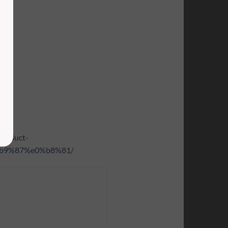
product-
b9%87%e0%b8%81/