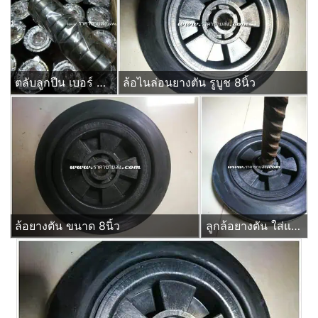
ตลับลูกปืน เบอร์ 6204zz ยกลัง 250ลูก
ล้อไนล่อนยางตัน รูบูช 8นิ้ว
ล้อยางตัน ขนาด 8นิ้ว
ลูกล้อยางตัน ใส่แกนเพลา หกหุน