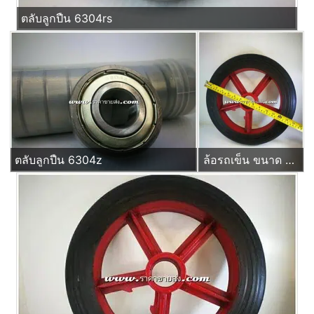
ตลับลูกปืน 6304rs
ตลับลูกปืน 6304z
ล้อรถเข็น ขนาด 14 นิ้ว