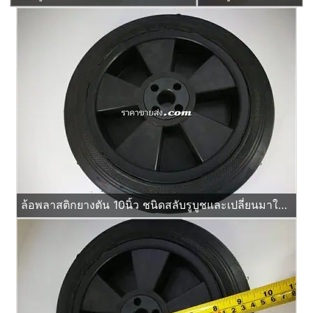
ล้อพลาสติกยางตัน 10นิ้ว ชนิดสลับรูบูชและเปลี่ยนมาใส่ลูกปืนได้ด้วย