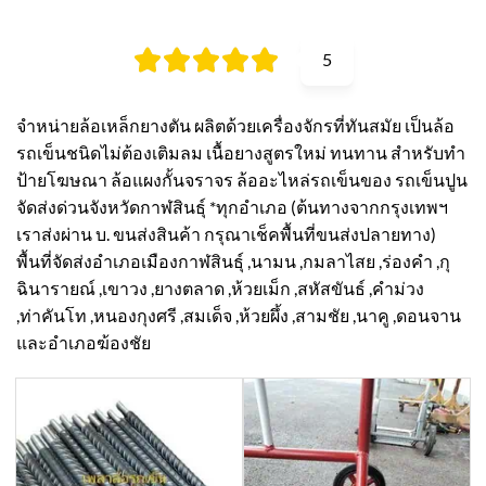
5
จำหน่ายล้อเหล็กยางตัน ผลิตด้วยเครื่องจักรที่ทันสมัย เป็นล้อ
รถเข็นชนิดไม่ต้องเติมลม เนื้อยางสูตรใหม่ ทนทาน สำหรับทำ
ป้ายโฆษณา ล้อแผงกั้นจราจร ล้ออะไหล่รถเข็นของ รถเข็นปูน
จัดส่งด่วนจังหวัดกาฬสินธุ์ *ทุกอำเภอ (ต้นทางจากกรุงเทพฯ
เราส่งผ่าน บ. ขนส่งสินค้า กรุณาเช็คพื้นที่ขนส่งปลายทาง)
พื้นที่จัดส่งอำเภอเมืองกาฬสินธุ์ ,นามน ,กมลาไสย ,ร่องคำ ,กุ
ฉินารายณ์ ,เขาวง ,ยางตลาด ,ห้วยเม็ก ,สหัสขันธ์ ,คำม่วง
,ท่าคันโท ,หนองกุงศรี ,สมเด็จ ,ห้วยผึ้ง ,สามชัย ,นาคู ,ดอนจาน
และอำเภอฆ้องชัย