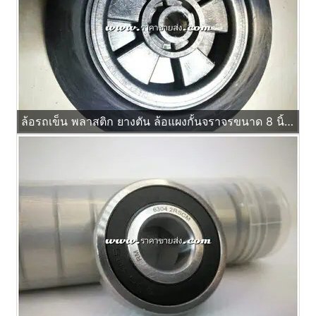
ล้อรถเข็น พลาสติก ยางตัน ล้อแผงกั้นจราจรขนาด 8 นิ้ว รูบูช ไม่ใช้ลูกปืน