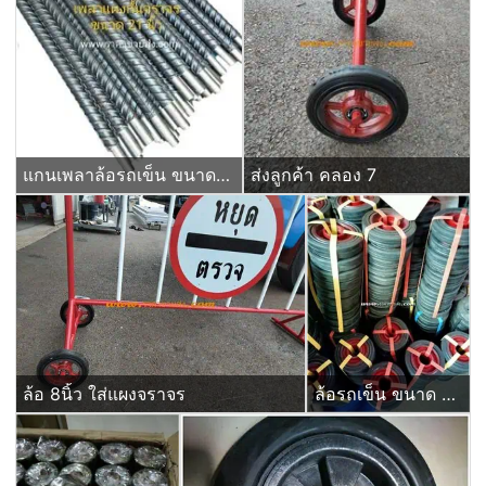
แกนเพลาล้อรถเข็น ขนาด 21 นิ้ว แบบกิ๊ปล๊อค (เจาะรูปลาย)
ส่งลูกค้า คลอง 7
ล้อ 8นิ้ว ใส่แผงจราจร
ล้อรถเข็น ขนาด 6 นิ้ว ลูกล้อยางตัน สำหรับใส่แผงกั้นจราจร ป้ายหยุดตรวจ ชนิดมีบ่าใส่ตลับลูกปืน