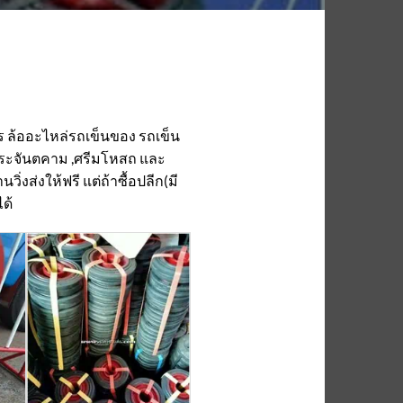
 ล้ออะไหล่รถเข็นของ รถเข็น
าง ,ประจันตคาม ,ศรีมโหสถ และ
ิ่งส่งให้ฟรี แต่ถ้าซื้อปลีก(มี
ด้