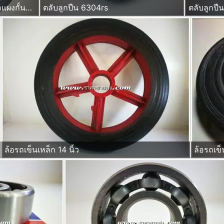
ล้อรถเข็น พลาสติก ยางตัน ล้อแผงกั้นจราจรขนาด 8 นิ้ว รูบูช ไม่ใช้ลูกปืน
ตลับลูกปืน 6304rs
ตลับลูกปื
ล้อรถเข็นเหล็ก 14 นิ้ว