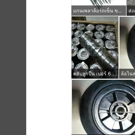
แกนเพลาล้อรถเข็น ขนาด 21 นิ้ว แบบกิ๊ปล๊อค (เจาะรูปลาย)
ส่ง
ตลับลูกปืน เบอร์ 6204zz ยกลัง 250ลูก
ล้อไนล