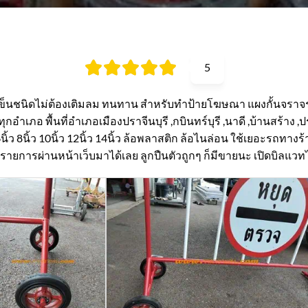
5
เข็นชนิดไม่ต้องเติมลม ทนทาน สำหรับทำป้ายโฆษณา แผงกั้นจราจร
 ทุกอำเภอ พื้นที่อำเภอเมืองปราจีนบุรี ,กบินทร์บุรี ,นาดี ,บ้านสร้
 8นิ้ว 10นิ้ว 12นิ้ว 14นิ้ว ล้อพลาสติก ล้อไนล่อน ใช้เยอะรถทางร้านว
ทำรายการผ่านหน้าเว็บมาได้เลย ลูกปืนตัวถูกๆ ก็มีขายนะ เปิดบิลแวทไ