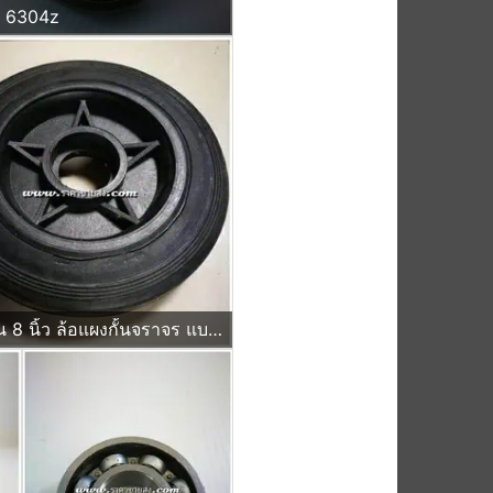
น 6304z
ล้อรถเข็น 8 นิ้ว ล้อแผงกั้นจราจร แบบบ่าใส่ ตลับลูกปืน