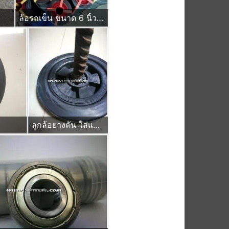
ล้อรถเข็น ขนาด 6 นิ้ว ลูกล้อยางตัน สำหรับใส่แผงกั้นจราจร ป้ายหยุดตรวจ ชนิดมีบ่าใส่ตลับลูกปืน
ลูกล้อยางตัน ใส่แกนเพลา หกหุน