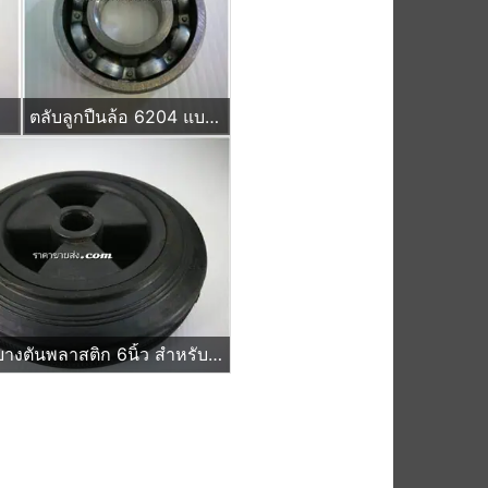
ตลับลูกปืนล้อ 6204 แบบไม่มีฝ
ล้อรถเข็นยางตันพลาสติก 6นิ้ว สำหรับเป็นล้ออะไหล่ รถเข็นผัก รถเข็นของ แผงป้ายจราจร