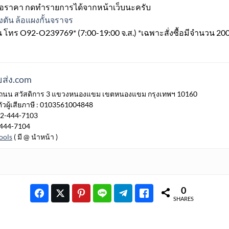
เสนอราคา กดทำรายการได้จากหน้าเว็บนะครับ
งตัน ล้อแผงกั้นจราจร
น โทร O92-O239769* (7:00-19:00 จ.ส.) *เฉพาะสั่งซื้อมีจำนวน 20
ส่ง.com
7/77 ถนน สวัสดิการ 3 แขวงหนองแขม เขตหนองแขม กรุงเทพฯ 10160
วผู้เสียภาษี : 0103561004848
 02-444-7103
-444-7104
ools
( มี @ นำหน้า )
0
SHARES