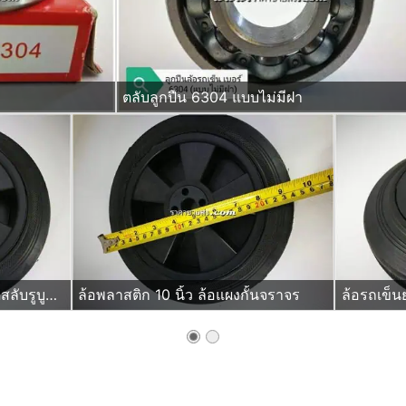
ตลับลูกปืน 6304 แบบไม่มีฝา
ล้อพลาสติกยางตัน 10นิ้ว ชนิดสลับรูบูชและเปลี่ยนมาใส่ลูกปืนได้ด้วย
ล้อพลาสติก 10 นิ้ว ล้อแผงกั้นจราจร