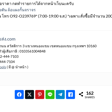
เสนอราคา กดทำรายการได้จากหน้าเว็บนะครับ
งตัน ล้อแผงกั้นจราจร
น โทร O92-O239769* (7:00-19:00 จ.ส.) *เฉพาะสั่งซื้อมีจำนวน 20
ส่ง.com
7/77 ถนน สวัสดิการ 3 แขวงหนองแขม เขตหนองแขม กรุงเทพฯ 10160
วผู้เสียภาษี : 0103561004848
 02-444-7103
-444-7104
ools
( มี @ นำหน้า )
162
SHARES