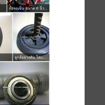
ล้อรถเข็น ขนาด 6 นิ้ว ลูกล้อยางตัน สำหรับใส่แผงกั้นจราจร ป้ายหยุดตรวจ ชนิดมีบ่าใส่ตลับลูกปืน
ลูกล้อยางตัน ใส่แกนเพลา หกหุน