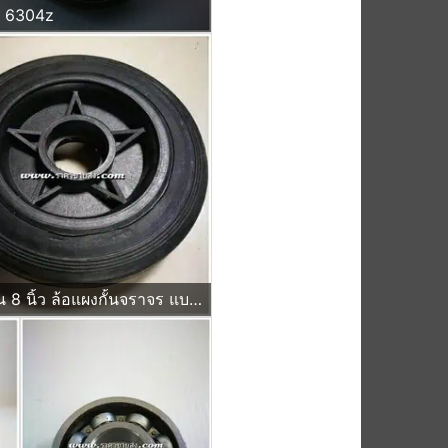
น 6304z
ล้อรถเข็น 8 นิ้ว ล้อแผงกั้นจราจร แบบบ่าใส่ ตลับลูกปืน