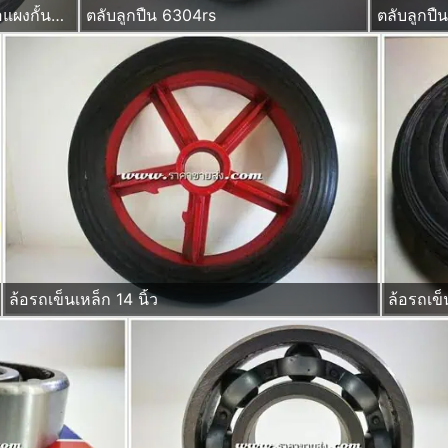
ล้อรถเข็น พลาสติก ยางตัน ล้อแผงกั้นจราจรขนาด 8 นิ้ว รูบูช ไม่ใช้ลูกปืน
ตลับลูกปืน 6304rs
ตลับลูกปื
ล้อรถเข็นเหล็ก 14 นิ้ว