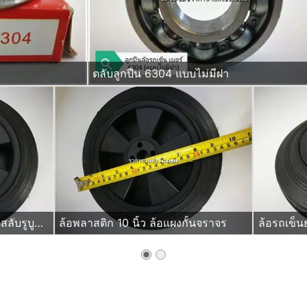
ตลับลูกปืน 6304 แบบไม่มีฝา
ล้อพลาสติกยางตัน 10นิ้ว ชนิดสลับรูบูชและเปลี่ยนมาใส่ลูกปืนได้ด้วย
ล้อพลาสติก 10 นิ้ว ล้อแผงกั้นจราจร