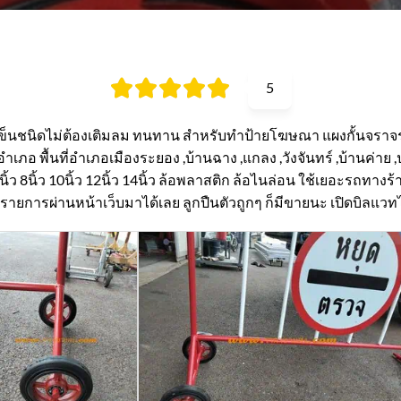
5
เข็นชนิดไม่ต้องเติมลม ทนทาน สำหรับทำป้ายโฆษณา แผงกั้นจราจร
กอำเภอ พื้นที่อำเภอเมืองระยอง ,บ้านฉาง ,แกลง ,วังจันทร์ ,บ้านค่า
8นิ้ว 10นิ้ว 12นิ้ว 14นิ้ว ล้อพลาสติก ล้อไนล่อน ใช้เยอะรถทางร้านวิ
ทำรายการผ่านหน้าเว็บมาได้เลย ลูกปืนตัวถูกๆ ก็มีขายนะ เปิดบิลแวทไ