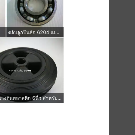
ตลับลูกปืนล้อ 6204 แบบไม่มีฝ
ล้อรถเข็นยางตันพลาสติก 6นิ้ว สำหรับเป็นล้ออะไหล่ รถเข็นผัก รถเข็นของ แผงป้ายจราจร