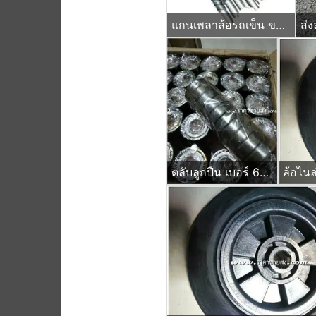
แกนเพลาล้อรถเข็น ขนาด 21 นิ้ว แบบกิ๊ปล๊อค (เจาะรูปลาย)
ส่ง
ตลับลูกปืน เบอร์ 6204zz ยกลัง 250ลูก
ล้อไนล