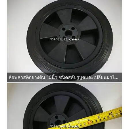
ล้อพลาสติกยางตัน 10นิ้ว ชนิดสลับรูบูชและเปลี่ยนมาใส่ลูกปืนได้ด้วย