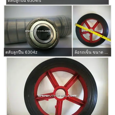
ตลับลูกปืน 6304rs
ตลับลูกปืน 6304z
ล้อรถเข็น ขนาด 14 นิ้ว