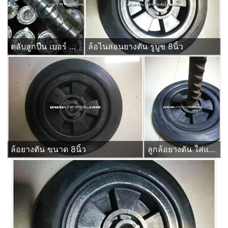
ตลับลูกปืน เบอร์ 6204zz ยกลัง 250ลูก
ล้อไนล่อนยางตัน รูบูช 8นิ้ว
ล้อยางตัน ขนาด 8นิ้ว
ลูกล้อยางตัน ใส่แกนเพลา หกหุน