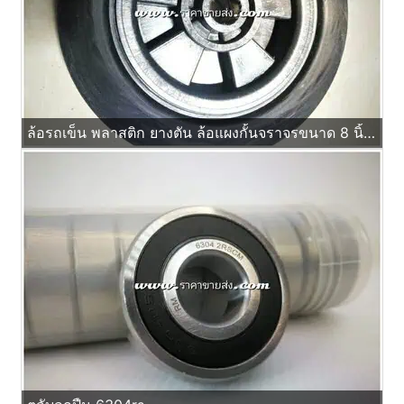
ล้อรถเข็น พลาสติก ยางตัน ล้อแผงกั้นจราจรขนาด 8 นิ้ว รูบูช ไม่ใช้ลูกปืน