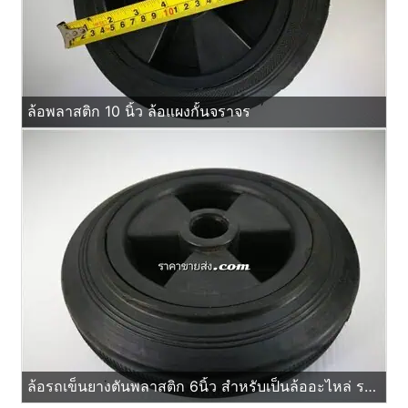
ล้อพลาสติก 10 นิ้ว ล้อแผงกั้นจราจร
ล้อรถเข็นยางตันพลาสติก 6นิ้ว สำหรับเป็นล้ออะไหล่ รถเข็นผัก รถเข็นของ แผงป้ายจราจร