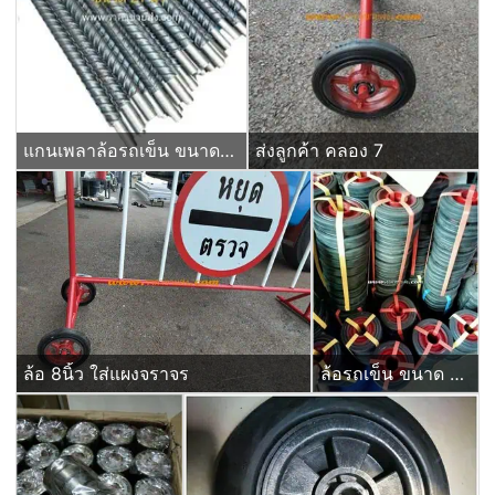
แกนเพลาล้อรถเข็น ขนาด 21 นิ้ว แบบกิ๊ปล๊อค (เจาะรูปลาย)
ส่งลูกค้า คลอง 7
ล้อ 8นิ้ว ใส่แผงจราจร
ล้อรถเข็น ขนาด 6 นิ้ว ลูกล้อยางตัน สำหรับใส่แผงกั้นจราจร ป้ายหยุดตรวจ ชนิดมีบ่าใส่ตลับลูกปืน