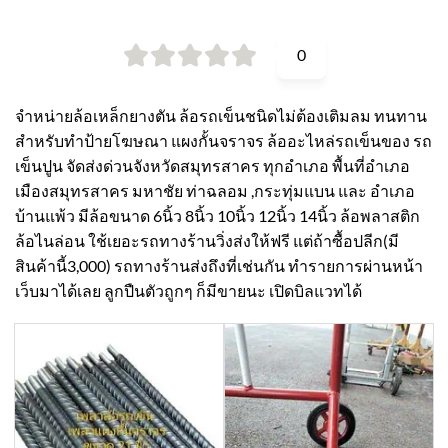
0
จำหน่ายล้อเหล็กยางตัน ล้อรถเข็นชนิดไม่ต้องเติมลม ทนทาน
สำหรับทำป้ายโฆษณา แผงกั้นจราจร ล้ออะไหล่รถเข็นของ รถ
เข็นปูน จัดส่งด่วนจังหวัดสมุทรสาคร ทุกอำเภอ พื้นที่อำเภอ
เมืองสมุทรสาคร มหาชัย ท่าฉลอม ,กระทุ่มแบน และ อำเภอ
บ้านแพ้ว มีล้อขนาด 6นิ้ว 8นิ้ว 10นิ้ว 12นิ้ว 14นิ้ว ล้อพลาสติก
ล้อไนล่อน ใช้เยอะรถทางร้านวิ่งส่งให้ฟรี แต่ถ้าซื้อปลีก(มี
สินค้านี้3,000) รถทางร้านส่งถึงที่เช่นกัน ทำรายการผ่านหน้า
เว็บมาได้เลย ลูกปืนตัวถูกๆ ก็มีขายนะ เปิดบิลแวทได้