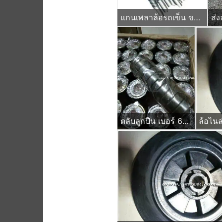
แกนเพลาล้อรถเข็น ขนาด 21 นิ้ว แบบกิ๊ปล๊อค (เจาะรูปลาย)
ส่ง
ตลับลูกปืน เบอร์ 6204zz ยกลัง 250ลูก
ล้อไนล