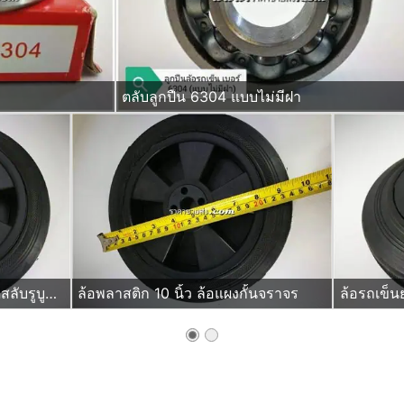
ตลับลูกปืน 6304 แบบไม่มีฝา
ล้อพลาสติกยางตัน 10นิ้ว ชนิดสลับรูบูชและเปลี่ยนมาใส่ลูกปืนได้ด้วย
ล้อพลาสติก 10 นิ้ว ล้อแผงกั้นจราจร