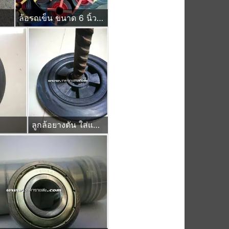
ล้อรถเข็น ขนาด 6 นิ้ว ลูกล้อยางตัน สำหรับใส่แผงกั้นจราจร ป้ายหยุดตรวจ ชนิดมีบ่าใส่ตลับลูกปืน
ลูกล้อยางตัน ใส่แกนเพลา หกหุน