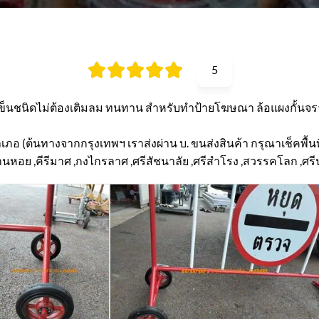
5
เข็นชนิดไม่ต้องเติมลม ทนทาน สำหรับทำป้ายโฆษณา ล้อแผงกั้นจร
ำเภอ (ต้นทางจากกรุงเทพฯ เราส่งผ่าน บ. ขนส่งสินค้า กรุณาเช็คพื้นที
านหอย ,คีรีมาศ ,กงไกรลาศ ,ศรีสัชนาลัย ,ศรีสำโรง ,สวรรคโลก ,ศรี