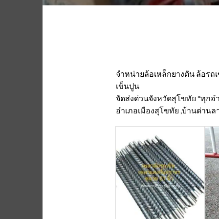
จำหน่ายล้อเหล็กยางตัน ล้อรถ
เข็นปูน
จัดส่งด่วนจังหวัดสุโขทัย *ทุกอ
อำเภอเมืองสุโขทัย ,บ้านด่านล