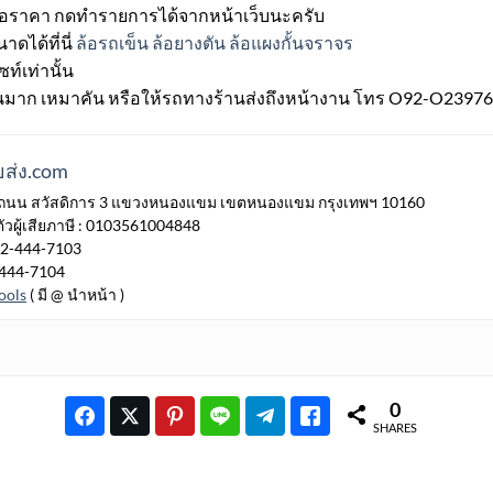
เสนอราคา กดทำรายการได้จากหน้าเว็บนะครับ
าดได้ที่นี่
ล้อรถเข็น ล้อยางตัน ล้อแผงกั้นจราจร
ซท์เท่านั้น
วนมาก เหมาคัน หรือให้รถทางร้านส่งถึงหน้างาน โทร O92-O239769*
ส่ง.com
7/77 ถนน สวัสดิการ 3 แขวงหนองแขม เขตหนองแขม กรุงเทพฯ 10160
วผู้เสียภาษี : 0103561004848
 02-444-7103
-444-7104
ools
( มี @ นำหน้า )
0
SHARES