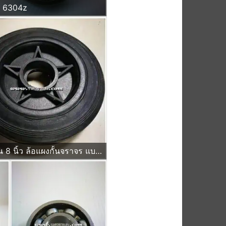
น 6304z
ล้อรถเข็น 8 นิ้ว ล้อแผงกั้นจราจร แบบบ่าใส่ ตลับลูกปืน