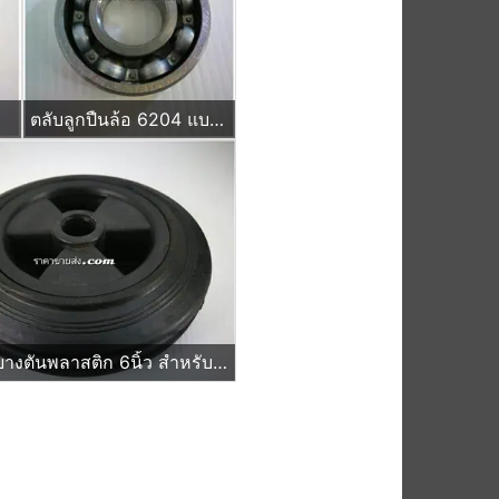
ตลับลูกปืนล้อ 6204 แบบไม่มีฝ
ล้อรถเข็นยางตันพลาสติก 6นิ้ว สำหรับเป็นล้ออะไหล่ รถเข็นผัก รถเข็นของ แผงป้ายจราจร