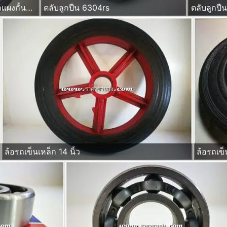
ล้อรถเข็น พลาสติก ยางตัน ล้อแผงกั้นจราจรขนาด 8 นิ้ว รูบูช ไม่ใช้ลูกปืน
ตลับลูกปืน 6304rs
ตลับลูกปื
ล้อรถเข็นเหล็ก 14 นิ้ว