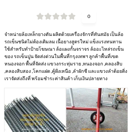
0
จำหน่ายล้อเหล็กยางตัน ผลิตด้วยเครื่องจักรที่ทันสมัย เป็นล้อ
รถเข็นชนิดไม่ต้องเติมลม เนื้อยางสูตรใหม่ แข็งแรงทนทาน
ใช้สำหรับทำป้ายโฆษณา ล้อแผงกั้นจราจร ล้ออะไหล่รถเข็น
ของ รถเข็นปูน จัดส่งด่วนในพื้นที่กรุงเทพฯ ลูกค้าพื้นที่เขต
หนองจอก พื้นที่จัดส่ง แขวงกระทุ่มราย ,หนองจอก ,คลองสิบ
,คลองสิบสอง ,โคกแฝด ,คู้ฝั่งเหนือ ,ลำผักชี และแขวงลำต้อยติ่ง
เราจัดส่งถึงที่ พร้อมชำระค่าสินค้า เก็บเงินปลายทาง