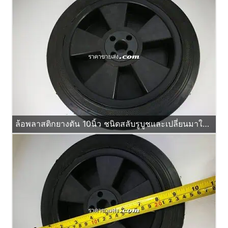
ล้อพลาสติกยางตัน 10นิ้ว ชนิดสลับรูบูชและเปลี่ยนมาใส่ลูกปืนได้ด้วย