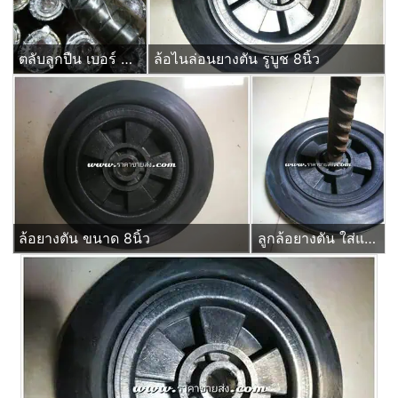
ตลับลูกปืน เบอร์ 6204zz ยกลัง 250ลูก
ล้อไนล่อนยางตัน รูบูช 8นิ้ว
ล้อยางตัน ขนาด 8นิ้ว
ลูกล้อยางตัน ใส่แกนเพลา หกหุน