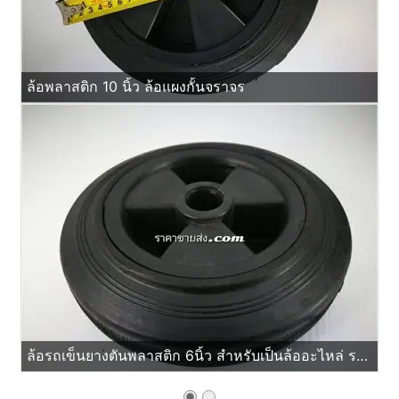
ล้อพลาสติก 10 นิ้ว ล้อแผงกั้นจราจร
ล้อรถเข็นยางตันพลาสติก 6นิ้ว สำหรับเป็นล้ออะไหล่ รถเข็นผัก รถเข็นของ แผงป้ายจราจร