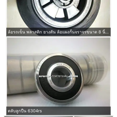
ล้อรถเข็น พลาสติก ยางตัน ล้อแผงกั้นจราจรขนาด 8 นิ้ว รูบูช ไม่ใช้ลูกปืน
ตลับลูกปืน 6304rs