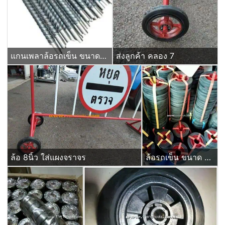
แกนเพลาล้อรถเข็น ขนาด 21 นิ้ว แบบกิ๊ปล๊อค (เจาะรูปลาย)
ส่งลูกค้า คลอง 7
ล้อ 8นิ้ว ใส่แผงจราจร
ล้อรถเข็น ขนาด 6 นิ้ว ลูกล้อยางตัน สำหรับใส่แผงกั้นจราจร ป้ายหยุดตรวจ ชนิดมีบ่าใส่ตลับลูกปืน