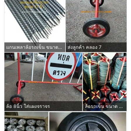
แกนเพลาล้อรถเข็น ขนาด 21 นิ้ว แบบกิ๊ปล๊อค (เจาะรูปลาย)
ส่งลูกค้า คลอง 7
ล้อ 8นิ้ว ใส่แผงจราจร
ล้อรถเข็น ขนาด 6 นิ้ว ลูกล้อยางตัน สำหรับใส่แผงกั้นจราจร ป้ายหยุดตรวจ ชนิดมีบ่าใส่ตลับลูกปืน