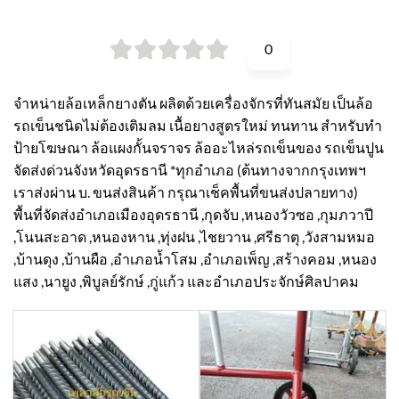
0
จำหน่ายล้อเหล็กยางตัน ผลิตด้วยเครื่องจักรที่ทันสมัย เป็นล้อ
รถเข็นชนิดไม่ต้องเติมลม เนื้อยางสูตรใหม่ ทนทาน สำหรับทำ
ป้ายโฆษณา ล้อแผงกั้นจราจร ล้ออะไหล่รถเข็นของ รถเข็นปูน
จัดส่งด่วนจังหวัดอุดรธานี *ทุกอำเภอ (ต้นทางจากกรุงเทพฯ
เราส่งผ่าน บ. ขนส่งสินค้า กรุณาเช็คพื้นที่ขนส่งปลายทาง)
พื้นที่จัดส่งอำเภอเมืองอุดรธานี ,กุดจับ ,หนองวัวซอ ,กุมภวาปี
,โนนสะอาด ,หนองหาน ,ทุ่งฝน ,ไชยวาน ,ศรีธาตุ ,วังสามหมอ
,บ้านดุง ,บ้านผือ ,อำเภอน้ำโสม ,อำเภอเพ็ญ ,สร้างคอม ,หนอง
แสง ,นายูง ,พิบูลย์รักษ์ ,กู่แก้ว และอำเภอประจักษ์ศิลปาคม