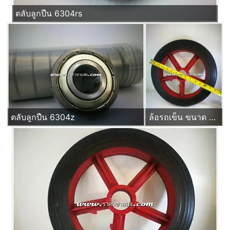
ตลับลูกปืน 6304rs
ตลับลูกปืน 6304z
ล้อรถเข็น ขนาด 14 นิ้ว