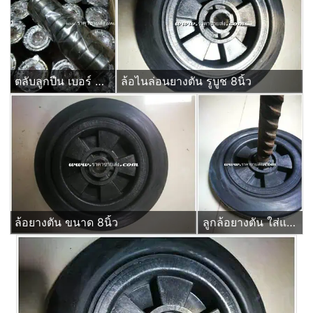
ตลับลูกปืน เบอร์ 6204zz ยกลัง 250ลูก
ล้อไนล่อนยางตัน รูบูช 8นิ้ว
ล้อยางตัน ขนาด 8นิ้ว
ลูกล้อยางตัน ใส่แกนเพลา หกหุน