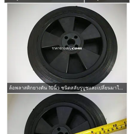
ล้อพลาสติกยางตัน 10นิ้ว ชนิดสลับรูบูชและเปลี่ยนมาใส่ลูกปืนได้ด้วย