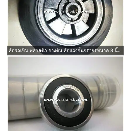
ล้อรถเข็น พลาสติก ยางตัน ล้อแผงกั้นจราจรขนาด 8 นิ้ว รูบูช ไม่ใช้ลูกปืน