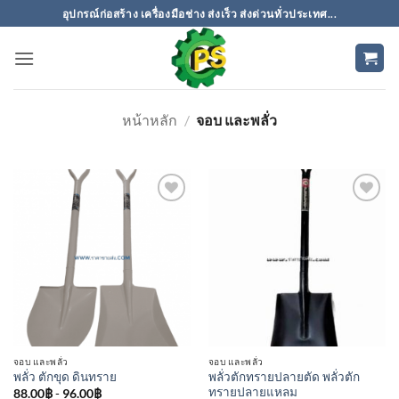
ข้าม
อุปกรณ์ก่อสร้าง เครื่องมือช่าง ส่งเร็ว ส่งด่วนทั่วประเทศ...
ไป
ยัง
เนื้อหา
หน้าหลัก
/
จอบ และพลั่ว
เพิ่มเข้า
เพิ่มเข้า
ใน
ใน
รายการ
รายการ
ที่
ที่
ติดตาม
ติดตาม
จอบ และพลั่ว
จอบ และพลั่ว
พลั่วตักทรายปลายตัด พลั่วตัก
พลั่ว ตักขุด ดินทราย
ทรายปลายแหลม
88.00
฿
-
96.00
฿