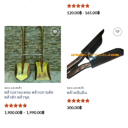
ให้คะแนน
120.00
฿
-
165.00
฿
4.75
ตั้งแต่
1-5
คะแนน
เพิ่มเข้า
เพิ่มเข้า
ใน
ใน
รายการ
รายการ
ที่
ที่
ติดตาม
ติดตาม
จอบ และพลั่ว
จอบ และพลั่ว
พลั่วปลายแหลม พลั่วปลายตัด
พลั่วหนีบดิน
พลั่วตัก พลั่วขุด
ให้คะแนน
300.00
฿
5
ตั้งแต่ 1-
ให้คะแนน
Price
1,900.00
฿
–
1,990.00
฿
range:
5 คะแนน
4.75
ตั้งแต่
1,900.00฿
1-5
through
คะแนน
1,990.00฿