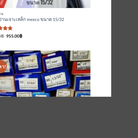
าน
่านเจาะเหล็ก mexco ขนาด 15/32
ะแนน
Original
Current
0
฿
955.00
฿
price
price
ั้งแต่
was:
is:
985.00฿.
955.00฿.
นน
คา!
เพิ่มเข้า
ใน
รายการ
ที่
ติดตาม