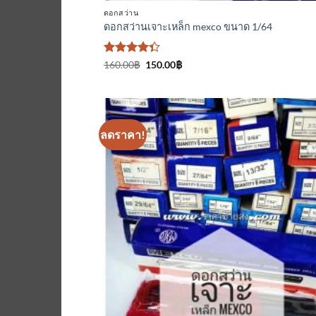
ดอกสว่าน
ดอกสว่านเจาะเหล็ก mexco ขนาด 1/64
ให้
Original
Current
160.00
฿
150.00
฿
price
price
คะแนน
was:
is:
4.33
160.00฿.
150.00฿.
ตั้งแต่ 1-5
คะแนน
ลดราคา!
เพิ่มเข้
ใน
รายกา
ที่
ติดตา