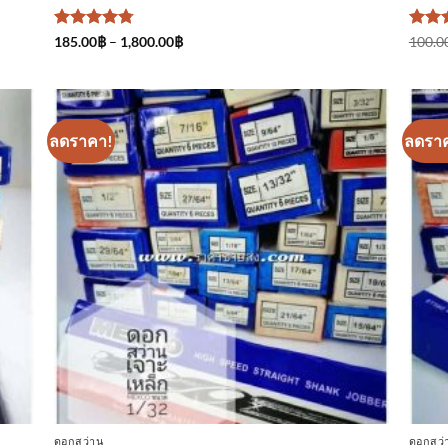
ให้คะแนน
Price
ให้ค
185.00
฿
–
1,800.00
฿
100.0
range:
4.75
ตั้งแต่
4.75
ต
185.00฿
1-5
1-5
through
คะแนน
คะแ
1,800.00฿
ลดราคา!
ลดรา
า
เพิ่มเข้า
ใน
ร
รายการ
ที่
ม
ติดตาม
ดอกสว่าน
ดอกสว่