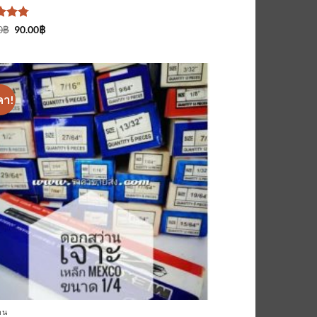
ะแนน
Original
Current
0
฿
90.00
฿
price
price
ั้งแต่
was:
is:
100.00฿.
90.00฿.
นน
คา!
เพิ่มเข้า
ใน
รายการ
ที่
ติดตาม
าน