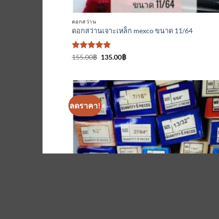
ดอกสว่าน
ดอกสว่านเจาะเหล็ก mexco ขนาด 11/64
ให้คะแนน
Original
Current
155.00
฿
135.00
฿
price
price
4.75
ตั้งแต่
was:
is:
1-5
155.00฿.
135.00฿.
คะแนน
ลดราคา!
เพิ่มเข้
ใน
รายกา
ที่
ติดตา