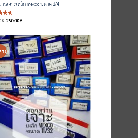
่านเจาะเหล็ก mexco ขนาด 1/4
ะแนน
Original
Current
0
฿
250.00
฿
price
price
ั้งแต่
was:
is:
260.00฿.
250.00฿.
นน
คา!
เพิ่มเข้า
ใน
รายการ
ที่
ติดตาม