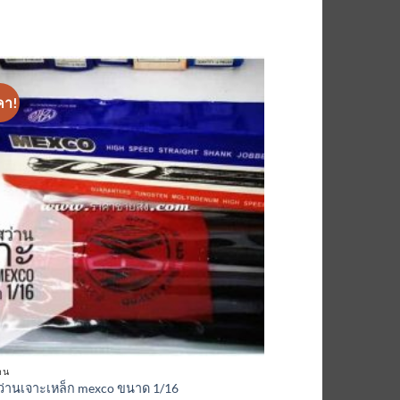
คา!
เพิ่มเข้า
ใน
รายการ
ที่
ติดตาม
าน
่านเจาะเหล็ก mexco ขนาด 1/16