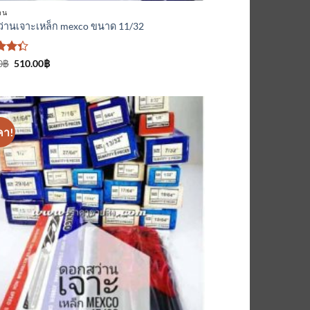
าน
่านเจาะเหล็ก mexco ขนาด 11/32
Original
Current
0
฿
510.00
฿
price
price
นน
was:
is:
520.00฿.
510.00฿.
่ 1-5
นน
คา!
เพิ่มเข้า
ใน
รายการ
ที่
ติดตาม