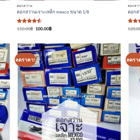
ดอกสว่าน
ดอกสว่
ดอกสว่านเจาะเหล็ก mexco ขนาด 1/8
ดอกสว
ให้คะแนน
Original
Current
ให้
110.00
฿
100.00
฿
520.0
price
price
4.5
ตั้งแต่
คะแ
was:
is:
1-5
4.33
110.00฿.
100.00฿.
คะแนน
ตั้งแต
คะแ
ลดราคา!
ลดรา
า
เพิ่มเข้า
ใน
ร
รายการ
ที่
ม
ติดตาม