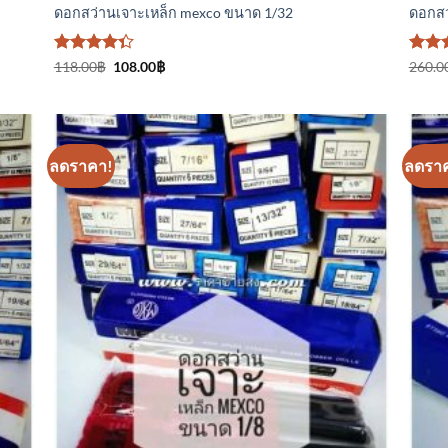
ดอกสว่านเจาะเหล็ก mexco ขนาด 1/32
ดอกสว
ให้
Original
Current
ให้ค
118.00
฿
108.00
฿
260.0
price
price
คะแนน
4.67
ต
was:
is:
4.33
1-5
118.00฿.
108.00฿.
ตั้งแต่ 1-5
คะแ
คะแนน
ลดราคา!
ลดรา
า
เพิ่มเข้า
ใน
ร
รายการ
ที่
ม
ติดตาม