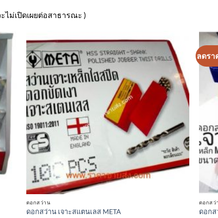
 จะไม่เปิดเผยต่อสาธารณะ )
ลดรา
า
เพิ่มเข้า
ใน
ร
รายการ
ที่
ม
ติดตาม
ดอกสว่าน
ดอกสว่
ดอกสว่าน เจาะสแตนเลส META
ดอกสว