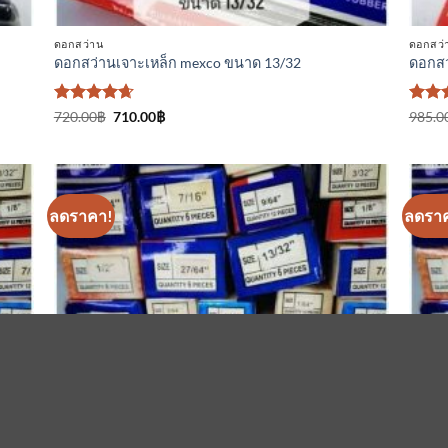
ดอกสว่าน
ดอกสว่
ดอกสว่านเจาะเหล็ก mexco ขนาด 13/32
ดอกสว
ให้คะแนน
Original
Current
ให้ค
720.00
฿
710.00
฿
985.0
price
price
4.67
ตั้งแต่
4.75
ต
was:
is:
1-5
1-5
720.00฿.
710.00฿.
คะแนน
คะแ
ลดราคา!
ลดรา
า
เพิ่มเข้า
ใน
ร
รายการ
ที่
ม
ติดตาม