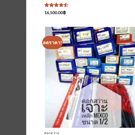
ให้คะแนน
16,500.00
฿
4.5
ตั้งแต่
1-5
คะแนน
ลดราคา!
เพิ่มเข้
ใน
รายกา
ที่
ติดตา
ดอกสว่าน