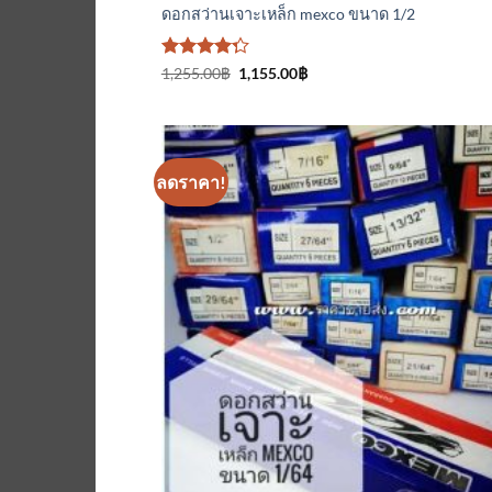
ดอกสว่านเจาะเหล็ก mexco ขนาด 1/2
ให้
Original
Current
1,255.00
฿
1,155.00
฿
price
price
คะแนน
was:
is:
4.25
1,255.00฿.
1,155.00฿.
ตั้งแต่ 1-5
คะแนน
ลดราคา!
เพิ่มเข้
ใน
รายกา
ที่
ติดตา