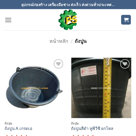
ข้าม
อุปกรณ์ก่อสร้าง เครื่องมือช่าง ส่งเร็ว ส่งด่วนทั่วประเทศ...
ไป
ยัง
เนื้อหา
หน้าหลัก
/
ถังปูน
เพิ่มเข้า
เพิ่มเข้า
ใน
ใน
รายการ
รายการ
ที่
ที่
ติดตาม
ติดตาม
ถังปูน
ถังปูน
ถังปูน A เกรดเอ
ถังปูนสีดำ หูพีวีซี ยกโหล