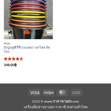
เพิ่มเข้า
ใน
รายการ
ที่
ติดตาม
ถังปูน
ถังปูนหูพีวีซี แบบหนา ยกโหล จัด
โปร
ให้คะแนน
348.00
฿
4.5
ตั้งแต่
1-5
คะแนน
Visa
Stripe
MasterCard
Bank
Transfer
2026 ©
www.ราคาขายส่ง.com
เครื่องมือช่างขายส่ง ราคาดี ส่งด่วนทั่วไทย