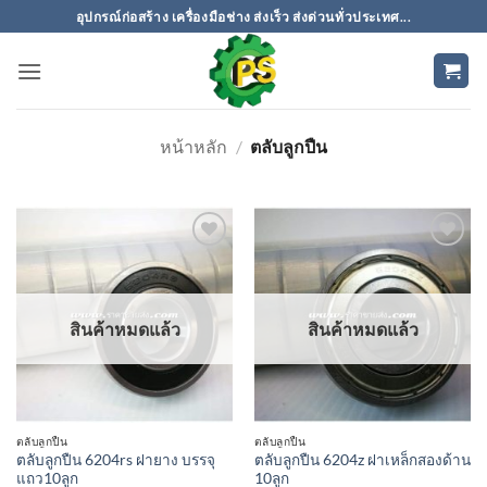
ข้าม
อุปกรณ์ก่อสร้าง เครื่องมือช่าง ส่งเร็ว ส่งด่วนทั่วประเทศ...
ไป
ยัง
เนื้อหา
หน้าหลัก
/
ตลับลูกปืน
เพิ่มเข้า
เพิ่มเข้า
ใน
ใน
รายการ
รายการ
ที่
ที่
สินค้าหมดแล้ว
สินค้าหมดแล้ว
ติดตาม
ติดตาม
ตลับลูกปืน
ตลับลูกปืน
ตลับลูกปืน 6204rs ฝายาง บรรจุ
ตลับลูกปืน 6204z ฝาเหล็กสองด้าน
แถว10ลูก
10ลูก