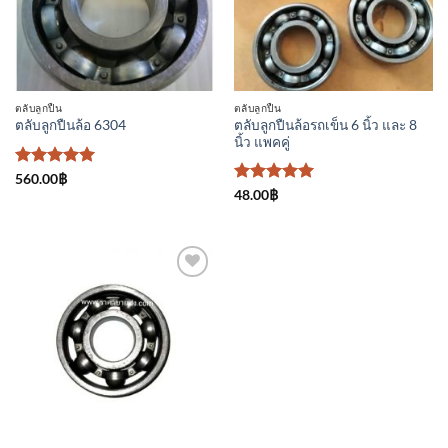
ติดตาม
ติดตาม
ตลับลูกปืน
ตลับลูกปืน
ตลับลูกปืนล้อรถเข็น 6 นิ้ว และ 8
ตลับลูกปืนล้อ 6304
นิ้ว แพคคู่
ให้คะแนน
560.00
฿
5
ตั้งแต่ 1-
ให้คะแนน
48.00
฿
5 คะแนน
5
ตั้งแต่ 1-
5 คะแนน
เพิ่มเข้า
ใน
รายการ
ที่
ติดตาม