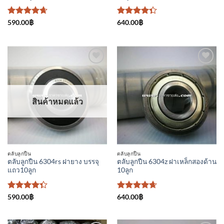
ให้คะแนน
ให้
590.00
฿
640.00
฿
4.67
ตั้งแต่
คะแนน
1-5
4.33
คะแนน
ตั้งแต่ 1-5
คะแนน
เพิ่มเข้า
เพิ่มเข้า
ใน
ใน
รายการ
รายการ
ที่
ที่
สินค้าหมดแล้ว
ติดตาม
ติดตาม
ตลับลูกปืน
ตลับลูกปืน
ตลับลูกปืน 6304rs ฝายาง บรรจุ
ตลับลูกปืน 6304z ฝาเหล็กสองด้าน
แถว10ลูก
10ลูก
ให้
ให้คะแนน
590.00
฿
640.00
฿
คะแนน
4.67
ตั้งแต่
4.33
1-5
ตั้งแต่ 1-5
คะแนน