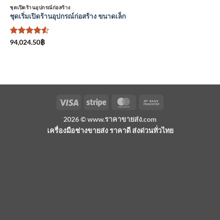
ชุดเปิดร้านอุปกรณ์ก่อสร้าง
ชุดเริ่มเปิดร้านอุปกรณ์ก่อสร้าง ขนาดเล็ก
ให้คะแนน
94,024.50
฿
4.5
ตั้งแต่
1-5
คะแนน
Visa
Stripe
MasterCard
Bank
Transfer
2026 ©
www.ราคาขายส่ง.com
เครื่องมือช่างขายส่ง ราคาดี ส่งด่วนทั่วไทย