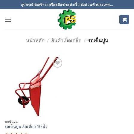
ข้าม
อุปกรณ์ก่อสร้าง เครื่องมือช่าง ส่งเร็ว ส่งด่วนทั่วประเทศ...
ไป
ยัง
เนื้อหา
หน้าหลัก
/
สินค้าเบ็ดเตล็ด
/
รถเข็นปูน
เพิ่มเข้า
ใน
รายการ
ที่
ติดตาม
รถเข็นปูน
รถเข็นปูน ล้อเดี่ยว 10 นิ้ว