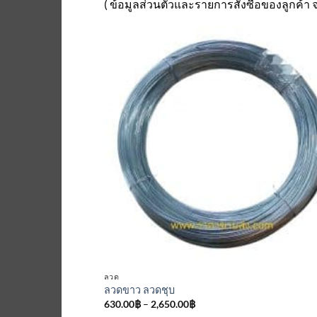
( ข้อมูลส่วนตัวและรายการสั่งซื้อของลูกค้า
เพิ่มเข้
ใน
รายกา
ที่
ติดตา
ลวด
ลวดขาว ลวดชุบ
Price
630.00
฿
–
2,650.00
฿
range: