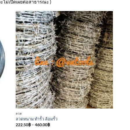
 จะไม่เปิดเผยต่อสาธารณะ )
า
เพิ่มเข้า
ใน
ร
รายการ
ที่
ม
ติดตาม
ลวด
ลวดหนาม ทำรั้ว ล้อมรั้ว
Price
222.50
฿
–
460.00
฿
range: