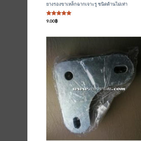
ยางรองขาเหล็กฉากเจาะรู ชนิดด้านไม่เท่า
ให้คะแนน
9.00
฿
5
ตั้งแต่ 1-
5 คะแนน
เพิ่มเข้
ใน
รายกา
ที่
ติดตา