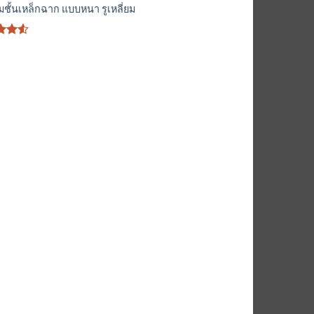
มชั้นเหล็กฉาก แบบหนา รูเหลี่ยม
ะแนน
้งแต่
นน