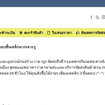
และชำระเงิน
ตะกร้าสินค้า
ใบเสนอราคา
อัพเดทการจัดส่
อบชั้นเหล็กฉากเจาะรู
และอุปกรณ์ก่อสร้าง ราคาถูก จัดส่งถึงที่ กรุงเทพฯปริมณฑล ต่างจ
งเมือง พุทธมณฑล ฯลฯ ราคาขายส่ง.com บริการจัดส่งสินค้าด่วน 
ตลอด 24 ชั่วโมง ให้คุณสั่งซื้อได้ง่ายๆ เพียงแค่คลิก 3 ขั้นตอน \^-^/