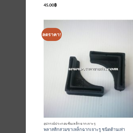
ให้
45.00
฿
คะแนน
4.33
ตั้งแต่ 1-5
คะแนน
ลดราคา!
เพิ่มเข้
ใน
รายกา
ที่
ติดตา
อุปกรณ์ประกอบชั้นเหล็กฉากเจาะรู
พลาสติกสวมขาเหล็กฉากเจาะรู ชนิดด้านเท่า