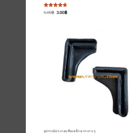
ให้คะแนน
Original
Current
5.00
฿
3.00
฿
price
price
4.67
ตั้งแต่
was:
is:
1-5
5.00฿.
3.00฿.
คะแนน
เพิ่มเข้
ใน
รายกา
ที่
ติดตา
อุปกรณ์ประกอบชั้นเหล็กฉากเจาะรู