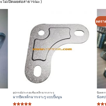
 จะไม่เปิดเผยต่อสาธารณะ )
ลดรา
า
เพิ่มเข้า
ใน
ร
รายการ
ที่
ม
ติดตาม
อุปกรณ์ประกอบชั้นเหล็กฉากเจาะรู
น๊อตสก
ฉากยึดเหล็กฉากเจาะรู แบบปั๊มนูน
น๊อตป