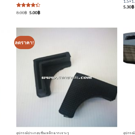
1.5×1.5
5.30
฿
ให้
Original
Current
8.00
฿
5.00
฿
price
price
คะแนน
was:
is:
4.33
8.00฿.
5.00฿.
ตั้งแต่ 1-5
คะแนน
ลดราคา!
า
เพิ่มเข้า
ใน
ร
รายการ
ที่
ม
ติดตาม
อุปกรณ์ประกอบชั้นเหล็กฉากเจาะรู
อุปกรณ