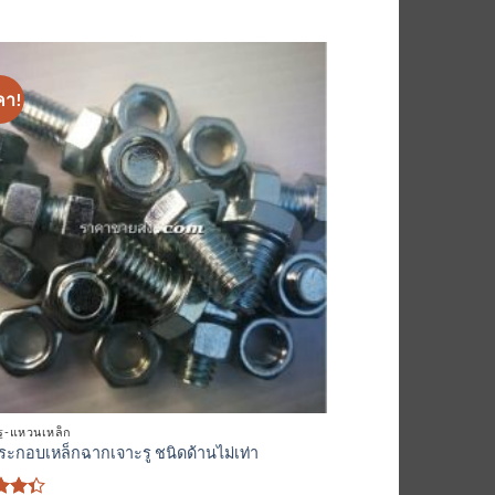
คา!
เพิ่มเข้า
ใน
รายการ
ที่
ติดตาม
รู-แหวนเหล็ก
ระกอบเหล็กฉากเจาะรู ชนิดด้านไม่เท่า