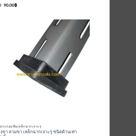
Original
Current
฿
90.00
฿
price
price
นน
was:
is:
95.00฿.
90.00฿.
่ 1-5
นน
เพิ่มเข้า
ใน
รายการ
ที่
ติดตาม
์ประกอบชั้นเหล็กฉากเจาะรู
งขา สวมขา เหล็กฉากเจาะรู ชนิดด้านเท่า