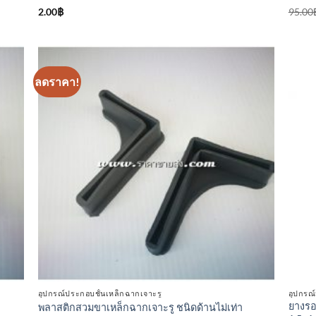
ให้คะแนน
ให้
2.00
฿
95.00
4.75
ตั้งแต่
คะแ
1-5
4.33
คะแนน
ตั้งแต
คะแ
ลดราคา!
า
เพิ่มเข้า
ใน
ร
รายการ
ที่
ม
ติดตาม
อุปกรณ์ประกอบชั้นเหล็กฉากเจาะรู
อุปกรณ
ยางรอ
พลาสติกสวมขาเหล็กฉากเจาะรู ชนิดด้านไม่เท่า