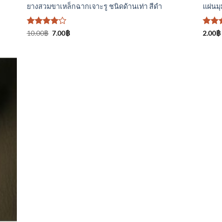
ยางสวมขาเหล็กฉากเจาะรู ชนิดด้านเท่า สีดำ
แผ่นมุ
ให้
Original
Current
ให้ค
10.00
฿
7.00
฿
2.00
฿
price
price
คะแนน
4.5
ตั
was:
is:
4
ตั้งแต่
1-5
10.00฿.
7.00฿.
1-5
คะแ
คะแนน
า
ร
ม