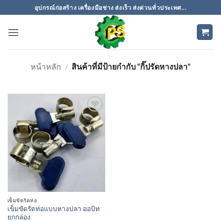
ข้าม
อุปกรณ์ก่อสร้าง เครื่องมือช่าง ส่งเร็ว ส่งด่วนทั่วประเทศ...
ไป
ยัง
เนื้อหา
หน้าหลัก
/
สินค้าที่มีป้ายกำกับ “กิ๊ปรัดหางปลา”
เพิ่มเข้า
ใน
รายการ
ที่
ติดตาม
เข็มขัดรัดท่อ
เข็มขัดรัดท่อแบบหางปลา ออบิท
ยกกล่อง