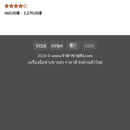
ให้
Price
460.00
฿
–
1,270.00
฿
range:
คะแนน
460.00฿
4.25
through
ตั้งแต่ 1-5
1,270.00฿
คะแนน
Visa
Stripe
MasterCard
Bank
Transfer
2026 ©
www.ราคาขายส่ง.com
เครื่องมือช่างขายส่ง ราคาดี ส่งด่วนทั่วไทย