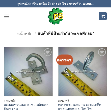
ข้าม
อุปกรณ์ก่อสร้าง เครื่องมือช่าง ส่งเร็ว ส่งด่วนทั่วประเทศ...
ไป
ยัง
เนื้อหา
หน้าหลัก
/
สินค้าที่มีป้ายกำกับ “ตะขอพัดลม”
ลดราคา!
เพิ่มเข้า
เพิ่มเข้า
ใน
ใน
รายการ
รายการ
ที่
ที่
ติดตาม
ติดตาม
ตะขอเหล็ก
ตะขอเหล็ก
ตะขอแขวนของ ตะขอเหล็กแบบ
ตะขอแขวนเพดาน ตะขอเหล็ก
ยึดเพดาน
แขวนพัดลมและโคมไฟ