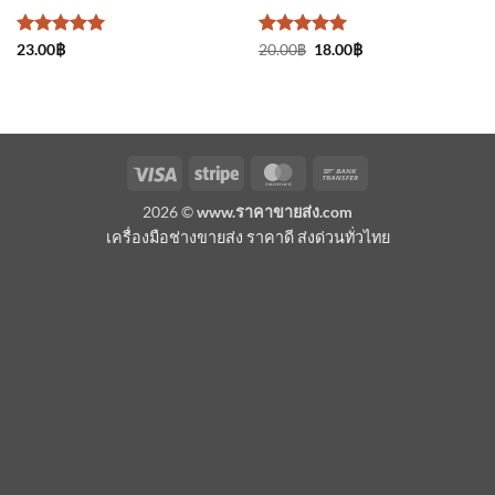
ให้คะแนน
ให้คะแนน
Original
Current
23.00
฿
20.00
฿
18.00
฿
price
price
5
ตั้งแต่ 1-
5
ตั้งแต่ 1-
was:
is:
5 คะแนน
5 คะแนน
20.00฿.
18.00฿.
Visa
Stripe
MasterCard
Bank
Transfer
2026 ©
www.ราคาขายส่ง.com
เครื่องมือช่างขายส่ง ราคาดี ส่งด่วนทั่วไทย