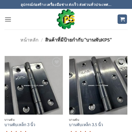
ข้าม
อุปกรณ์ก่อสร้าง เครื่องมือช่าง ส่งเร็ว ส่งด่วนทั่วประเทศ...
ไป
ยัง
เนื้อหา
หน้าหลัก
/
สินค้าที่มีป้ายกำกับ “บานพับKPS”
เพิ่มเข้า
เพิ่มเข้า
ใน
ใน
รายการ
รายการ
ที่
ที่
ติดตาม
ติดตาม
บานพับ
บานพับ
บานพับเหล็ก 3 นิ้ว
บานพับเหล็ก 3.5 นิ้ว