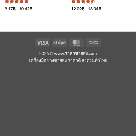
ให้คะแนน
ให้คะแนน
9.17
฿
-
10.42
฿
12.09
฿
-
13.34
฿
5
ตั้งแต่ 1-
4.5
ตั้งแต่
5 คะแนน
1-5
คะแนน
Visa
Stripe
MasterCard
Bank
Transfer
2026 ©
www.ราคาขายส่ง.com
เครื่องมือช่างขายส่ง ราคาดี ส่งด่วนทั่วไทย