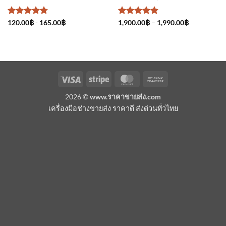
ให้คะแนน
ให้คะแนน
Price
120.00
฿
-
165.00
฿
1,900.00
฿
–
1,990.00
฿
range:
4.75
ตั้งแต่
4.75
ตั้งแต่
1,900.00฿
1-5
1-5
through
คะแนน
คะแนน
1,990.00฿
Visa
Stripe
MasterCard
Bank
Transfer
2026 ©
www.ราคาขายส่ง.com
เครื่องมือช่างขายส่ง ราคาดี ส่งด่วนทั่วไทย