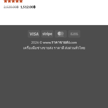
ให้คะแนน
Original
Current
2,520.00
฿
1,512.00
฿
price
price
5
ตั้งแต่ 1-
was:
is:
5 คะแนน
2,520.00฿.
1,512.00฿.
Visa
Stripe
MasterCard
Bank
Transfer
2026 ©
www.ราคาขายส่ง.com
เครื่องมือช่างขายส่ง ราคาดี ส่งด่วนทั่วไทย