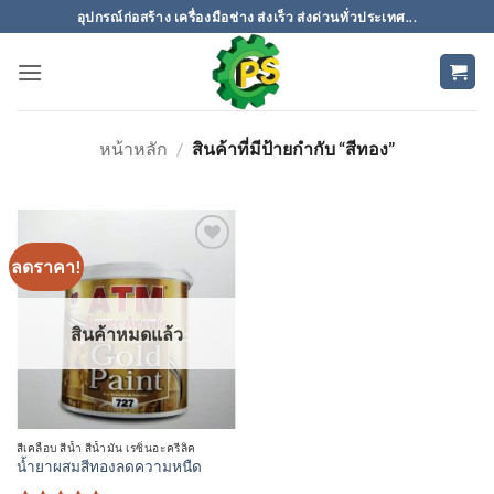
ข้าม
อุปกรณ์ก่อสร้าง เครื่องมือช่าง ส่งเร็ว ส่งด่วนทั่วประเทศ...
ไป
ยัง
เนื้อหา
หน้าหลัก
/
สินค้าที่มีป้ายกำกับ “สีทอง”
ลดราคา!
เพิ่มเข้า
ใน
รายการ
ที่
สินค้าหมดแล้ว
ติดตาม
สีเคลือบ สีน้ำ สีน้ำมัน เรซิ่นอะครีลิค
น้ำยาผสมสีทองลดความหนืด