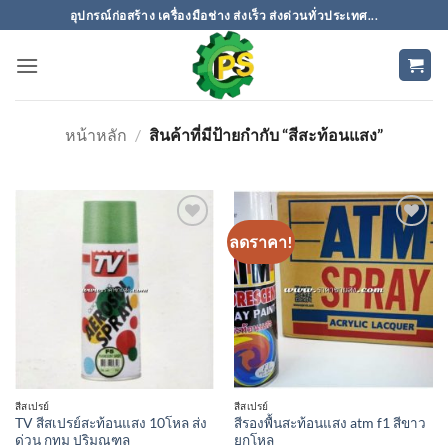
ข้าม
อุปกรณ์ก่อสร้าง เครื่องมือช่าง ส่งเร็ว ส่งด่วนทั่วประเทศ...
ไป
ยัง
เนื้อหา
หน้าหลัก
/
สินค้าที่มีป้ายกำกับ “สีสะท้อนแสง”
ลดราคา!
เพิ่มเข้า
เพิ่มเข้า
ใน
ใน
รายการ
รายการ
ที่
ที่
ติดตาม
ติดตาม
สีสเปรย์
สีสเปรย์
TV สีสเปรย์สะท้อนแสง 10โหล ส่ง
สีรองพื้นสะท้อนแสง atm f1 สีขาว
ด่วน กทม ปริมณฑล
ยกโหล