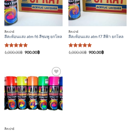
ติดตาม
ติดตาม
สีสเปรย์
สีสเปรย์
สีสะท้อนแสง atm f6 สีชมพู ยกโหล
สีสะท้อนแสง atm f7 สีฟ้า ยกโหล
ให้คะแนน
Original
Current
ให้คะแนน
Original
Current
1,000.00
฿
900.00
฿
1,000.00
฿
900.00
฿
price
price
price
price
5
ตั้งแต่ 1-
5
ตั้งแต่ 1-
was:
is:
was:
is:
5 คะแนน
5 คะแนน
1,000.00฿.
900.00฿.
1,000.00฿.
900.00฿.
เพิ่มเข้า
ใน
รายการ
ที่
ติดตาม
สีสเปรย์