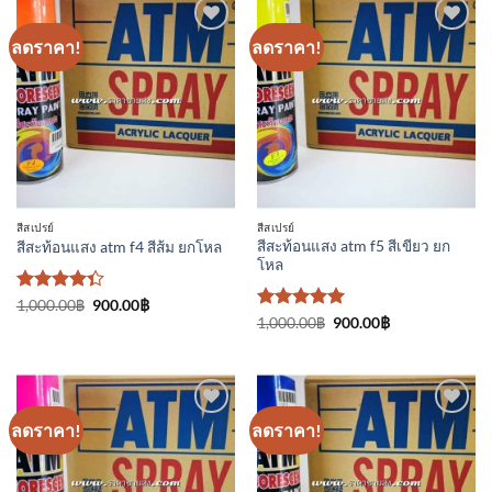
ลดราคา!
ลดราคา!
เพิ่มเข้า
เพิ่มเข้า
ใน
ใน
รายการ
รายการ
ที่
ที่
ติดตาม
ติดตาม
สีสเปรย์
สีสเปรย์
สีสะท้อนแสง atm f5 สีเขียว ยก
สีสะท้อนแสง atm f4 สีส้ม ยกโหล
โหล
ให้
Original
Current
1,000.00
฿
900.00
฿
price
price
คะแนน
ให้คะแนน
Original
Current
1,000.00
฿
900.00
฿
was:
is:
price
price
4.33
5
ตั้งแต่ 1-
1,000.00฿.
900.00฿.
was:
is:
ตั้งแต่ 1-5
5 คะแนน
1,000.00฿.
900.00฿.
คะแนน
ลดราคา!
ลดราคา!
เพิ่มเข้า
เพิ่มเข้า
ใน
ใน
รายการ
รายการ
ที่
ที่