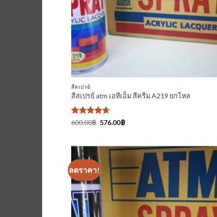
สีสเปรย์
สีสเปรย์ atm เอทีเอ็ม สีครีม A219 ยกโหล
ให้คะแนน
Original
Current
600.00
฿
576.00
฿
price
price
4.67
ตั้งแต่
was:
is:
1-5
600.00฿.
576.00฿.
คะแนน
ลดราคา!
เพิ่มเข้
ใน
รายกา
ที่
ติดตา