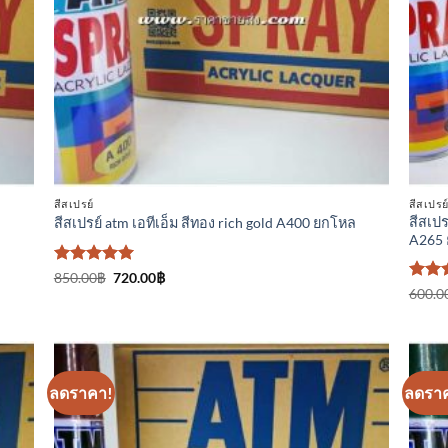
สีสเปรย์
สีสเปรย
สีสเป
สีสเปรย์ atm เอทีเอ็ม สีทอง rich gold A400 ยกโหล
A265
ให้คะแนน
Original
Current
850.00
฿
720.00
฿
price
price
5
ตั้งแต่ 1-
ให้
600.0
was:
is:
5 คะแนน
คะแ
850.00฿.
720.00฿.
4.33
ตั้งแต
คะแ
ลดราคา!
ลดรา
า
เพิ่มเข้า
ใน
ร
รายการ