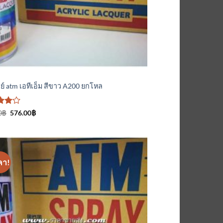
์
ย์ atm เอทีเอ็ม สีขาว A200 ยกโหล
Original
Current
0
฿
576.00
฿
price
price
นน
was:
is:
แต่
600.00฿.
576.00฿.
นน
คา!
เพิ่มเข้า
ใน
รายการ
ที่
ติดตาม