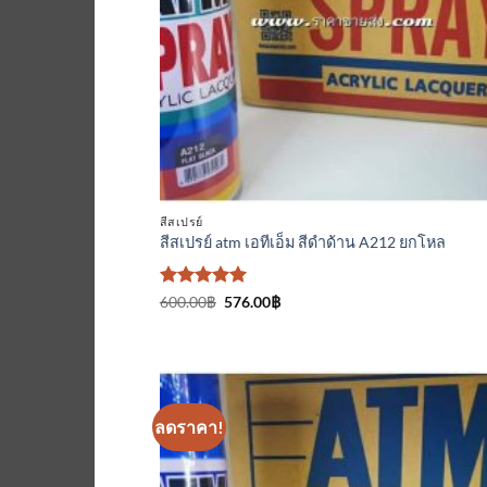
สีสเปรย์
สีสเปรย์ atm เอทีเอ็ม สีดำด้าน A212 ยกโหล
ให้คะแนน
Original
Current
600.00
฿
576.00
฿
price
price
5
ตั้งแต่ 1-
was:
is:
5 คะแนน
600.00฿.
576.00฿.
ลดราคา!
เพิ่มเข้
ใน
รายกา