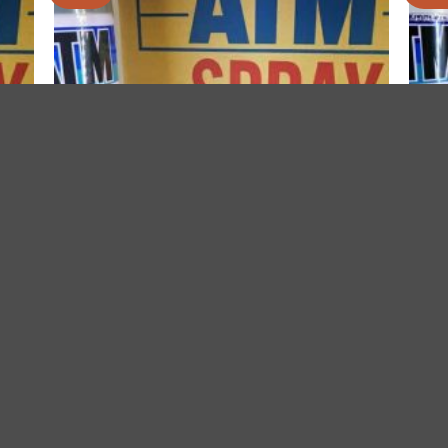
ใน
ร
รายการ
ที่
ม
ติดตาม
สีสเปรย์
สีสเปรย
สีสเป
โหล
สีสเปรย์ atm เอทีเอ็ม สีเทา medium grey A220 ยกโหล
A266
ให้
Original
Current
600.00
฿
576.00
฿
price
price
คะแนน
ให้ค
600.0
was:
is:
4
ตั้งแต่
4.67
ต
600.00฿.
576.00฿.
1-5
1-5
คะแนน
คะแ