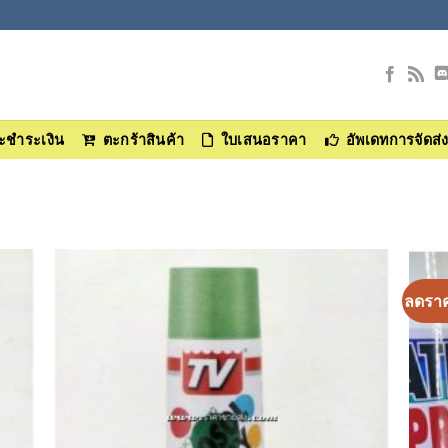
และชำระเงิน
ตะกร้าสินค้า
ใบเสนอราคา
อัพเดทการจัดส่
ลดรา
า
เพิ่มเข้า
ใน
ร
รายการ
ที่
ม
ติดตาม