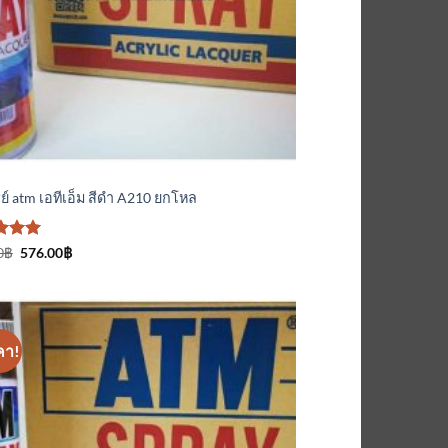
์
ย์ atm เอทีเอ็ม สีดำ A210 ยกโหล
ะแนน
Original
Current
0
฿
576.00
฿
price
price
แต่ 1-
was:
is:
แนน
600.00฿.
576.00฿.
คา!
เพิ่มเข้า
ใน
รายการ
ที่
ติดตาม