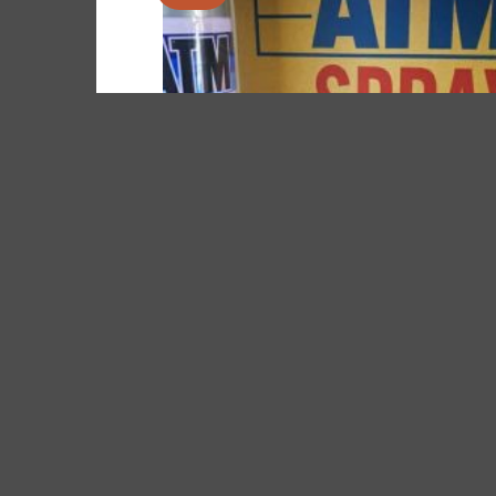
ใน
รายกา
ที่
ติดตา
สีสเปรย์
สีสเปรย์ atm เอทีเอ็ม สีเงิน bright silver A300 ยก
ให้
Original
Current
600.00
฿
576.00
฿
price
price
คะแนน
was:
is:
4.33
600.00฿.
576.00฿.
ตั้งแต่ 1-5
คะแนน