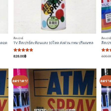
สีสเปรย์
สีสเปรย
่ตลอด
TV สีสเปรย์สะท้อนแสง 10โหล ส่งด่วน กทม ปริมณฑล
สีสเปร
ให้คะแนน
ให้
828.00
฿
600.0
4.75
ตั้งแต่
คะแ
1-5
4
ตั้ง
คะแนน
1-5
คะแ
ลดราคา!
ลดรา
า
เพิ่มเข้า
ใน
ร
รายการ
ที่
ม
ติดตาม