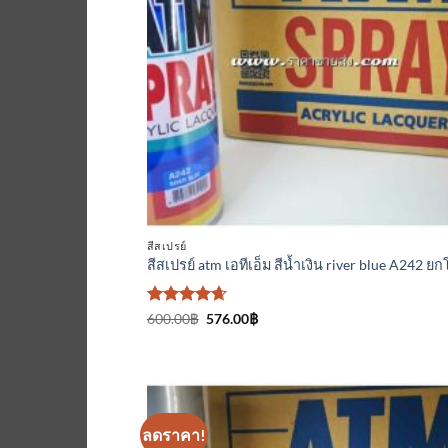
ที่
ติดตา
สีสเปรย์
สีสเปรย์ atm เอทีเอ็ม สีน้ำเงิน river blue A242 ย
ให้คะแนน
Original
Current
600.00
฿
576.00
฿
price
price
4.67
ตั้งแต่
was:
is:
1-5
600.00฿.
576.00฿.
คะแนน
ลดราคา!
เพิ่มเข้