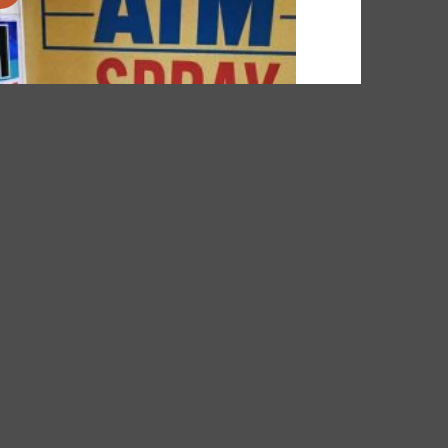
ใน
รายการ
ที่
ติดตาม
์
รย์ atm เอทีเอ็ม สีเทารองพื้น PRIMER SURFACER
 ยกโหล
ะแนน
Original
Current
0
฿
576.00
฿
price
price
ั้งแต่
was:
is:
600.00฿.
576.00฿.
นน