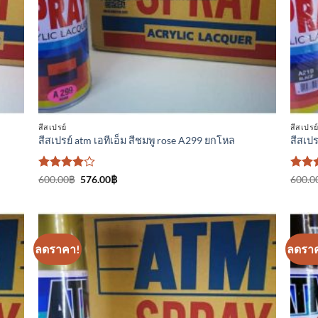
สีสเปรย์
สีสเปรย
สีสเปรย์ atm เอทีเอ็ม สีชมพู rose A299 ยกโหล
สีสเปร
ให้
Original
Current
ให้ค
600.00
฿
576.00
฿
600.0
price
price
คะแนน
5
ตั้ง
was:
is:
4
ตั้งแต่
5 คะ
600.00฿.
576.00฿.
1-5
คะแนน
ลดราคา!
ลดรา
า
เพิ่มเข้า
ใน
ร
รายการ
ที่
ม
ติดตาม