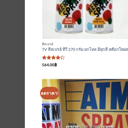
สีสเปรย์
TV สีสเปรย์ ทีวี 270 กรัม ยกโหล มีทุกสี สต๊อกใหม
ให้
564.00
฿
คะแนน
4.25
ตั้งแต่ 1-5
คะแนน
ลดราคา!
เพิ่มเข้
ใน
รายกา
ที่
ติดตา