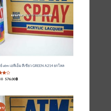
ที่
ติดตาม
์
ย์ atm เอทีเอ็ม สีเขียว GREEN A214 ยกโหล
Original
Current
0
฿
576.00
฿
price
price
นน
was:
is:
แต่
600.00฿.
576.00฿.
นน
คา!
เพิ่มเข้า