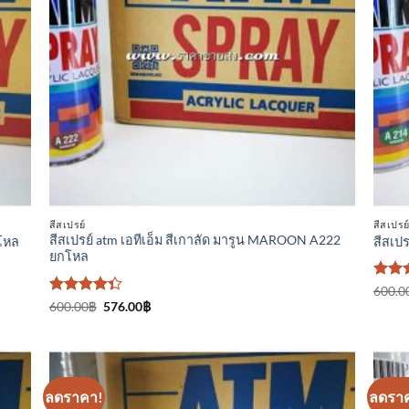
ที่
ม
ติดตาม
สีสเปรย์
สีสเปรย
สีสเปรย์ atm เอทีเอ็ม สีเกาลัด มารูน MAROON A222
กโหล
สีสเปร
ยกโหล
ให้
600.0
คะแ
ให้
Original
Current
600.00
฿
576.00
฿
price
price
4
ตั้ง
คะแนน
was:
is:
1-5
4.33
600.00฿.
576.00฿.
คะแ
ตั้งแต่ 1-5
คะแนน
ลดราคา!
ลดรา
า
เพิ่มเข้า