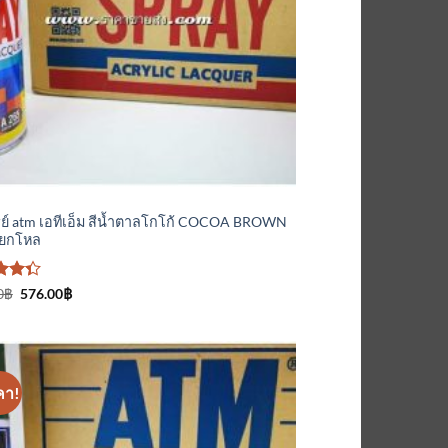
์
รย์ atm เอทีเอ็ม สีน้ำตาลโกโก้ COCOA BROWN
 ยกโหล
Original
Current
0
฿
576.00
฿
price
price
นน
was:
is:
600.00฿.
576.00฿.
่ 1-5
นน
คา!
เพิ่มเข้า
ใน
รายการ