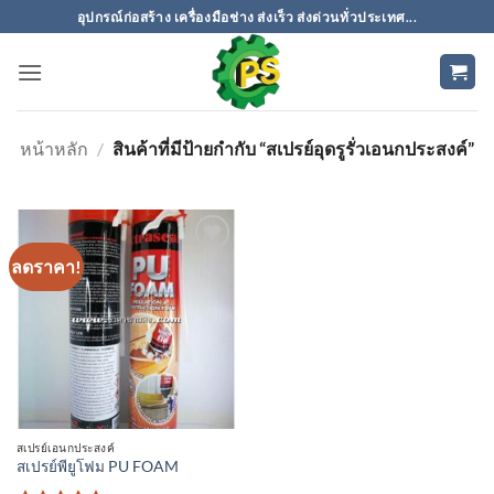
ข้าม
อุปกรณ์ก่อสร้าง เครื่องมือช่าง ส่งเร็ว ส่งด่วนทั่วประเทศ...
ไป
ยัง
เนื้อหา
หน้าหลัก
/
สินค้าที่มีป้ายกำกับ “สเปรย์อุดรูรั่วเอนกประสงค์”
ลดราคา!
เพิ่มเข้า
ใน
รายการ
ที่
ติดตาม
สเปรย์เอนกประสงค์
สเปรย์พียูโฟม PU FOAM