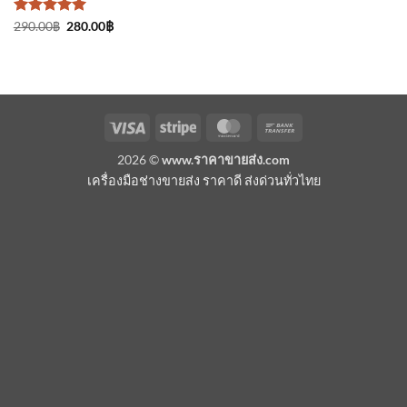
ให้คะแนน
Original
Current
290.00
฿
280.00
฿
price
price
5
ตั้งแต่ 1-
was:
is:
5 คะแนน
290.00฿.
280.00฿.
Visa
Stripe
MasterCard
Bank
Transfer
2026 ©
www.ราคาขายส่ง.com
เครื่องมือช่างขายส่ง ราคาดี ส่งด่วนทั่วไทย