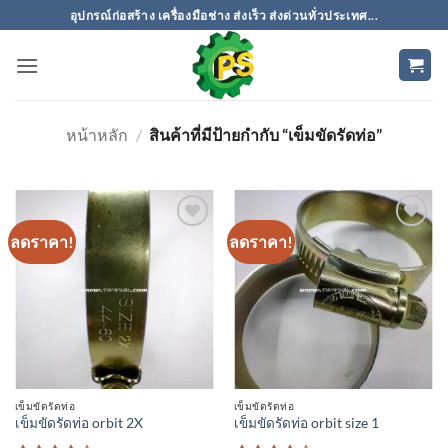
ข้าม
อุปกรณ์ก่อสร้าง เครื่องมือช่าง ส่งเร็ว ส่งด่วนทั่วประเทศ...
ไป
ยัง
เนื้อหา
หน้าหลัก
/
สินค้าที่มีป้ายกำกับ “เข็มขัดรัดท่อ”
ลดราคา!
ลดราคา!
เพิ่มเข้า
เพิ่มเข้า
ใน
ใน
รายการ
รายการ
ที่
ที่
ติดตาม
ติดตาม
เข็มขัดรัดท่อ
เข็มขัดรัดท่อ
เข็มขัดรัดท่อ orbit 2X
เข็มขัดรัดท่อ orbit size 1