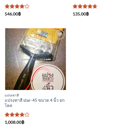
ให้
ให้คะแนน
546.00
฿
135.00
฿
คะแนน
4.67
ตั้งแต่
4
ตั้งแต่
1-5
1-5
คะแนน
คะแนน
เพิ่มเข้า
ใน
รายการ
ที่
ติดตาม
แปรงทาสี
แปรงทาสี star-45 ขนาด 4 นิ้ว ยก
โหล
ให้
1,008.00
฿
คะแนน
4
ตั้งแต่
1-5