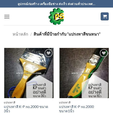
ข้าม
อุปกรณ์ก่อสร้าง เครื่องมือช่าง ส่งเร็ว ส่งด่วนทั่วประเทศ...
ไป
ยัง
เนื้อหา
หน้าหลัก
/
สินค้าที่มีป้ายกำกับ “แปรงทาสีขนหนา”
เพิ่มเข้า
เพิ่มเข้า
ใน
ใน
รายการ
รายการ
ที่
ที่
ติดตาม
ติดตาม
แปรงทาสี
แปรงทาสี
แปรงทาสี K-P no.2000 ขนาด
แปรงทาสี K-P no.2000
3นิ้ว
ขนาด1นิ้ว