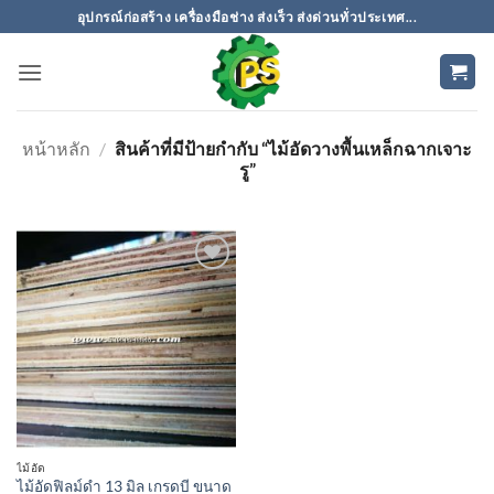
ข้าม
อุปกรณ์ก่อสร้าง เครื่องมือช่าง ส่งเร็ว ส่งด่วนทั่วประเทศ...
ไป
ยัง
เนื้อหา
หน้าหลัก
/
สินค้าที่มีป้ายกำกับ “ไม้อัดวางพื้นเหล็กฉากเจาะ
รู”
เพิ่มเข้า
ใน
รายการ
ที่
ติดตาม
ไม้อัด
ไม้อัดฟิลม์ดำ 13 มิล เกรดบี ขนาด