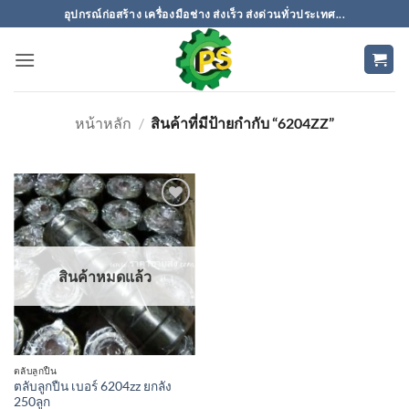
ข้าม
อุปกรณ์ก่อสร้าง เครื่องมือช่าง ส่งเร็ว ส่งด่วนทั่วประเทศ...
ไป
ยัง
เนื้อหา
หน้าหลัก
/
สินค้าที่มีป้ายกำกับ “6204ZZ”
เพิ่มเข้า
ใน
รายการ
ที่
สินค้าหมดแล้ว
ติดตาม
ตลับลูกปืน
ตลับลูกปืน เบอร์ 6204zz ยกลัง
250ลูก