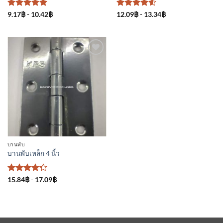
ให้คะแนน
ให้คะแนน
9.17
฿
-
10.42
฿
12.09
฿
-
13.34
฿
5
ตั้งแต่ 1-
4.5
ตั้งแต่
5 คะแนน
1-5
คะแนน
เพิ่มเข้า
ใน
รายการ
ที่
ติดตาม
บานพับ
บานพับเหล็ก 4 นิ้ว
ให้
15.84
฿
-
17.09
฿
คะแนน
4.25
ตั้งแต่ 1-5
คะแนน