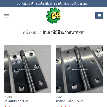
ข้าม
อุปกรณ์ก่อสร้าง เครื่องมือช่าง ส่งเร็ว ส่งด่วนทั่วประเทศ...
ไป
ยัง
เนื้อหา
หน้าหลัก
/
สินค้าที่มีป้ายกำกับ “KPS”
เพิ่มเข้า
เพิ่มเข้า
ใน
ใน
รายการ
รายการ
ที่
ที่
ติดตาม
ติดตาม
บานพับ
บานพับ
บานพับเหล็ก 3 นิ้ว
บานพับเหล็ก 3.5 นิ้ว