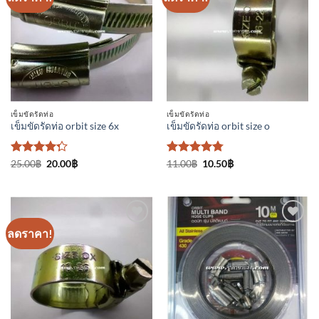
ใน
ใน
รายการ
รายการ
ที่
ที่
ติดตาม
ติดตาม
เข็มขัดรัดท่อ
เข็มขัดรัดท่อ
เข็มขัดรัดท่อ orbit size 6x
เข็มขัดรัดท่อ orbit size o
ให้
Original
Current
ให้คะแนน
Original
Current
25.00
฿
20.00
฿
11.00
฿
10.50
฿
price
price
price
price
คะแนน
4.75
ตั้งแต่
was:
is:
was:
is:
4.25
1-5
25.00฿.
20.00฿.
11.00฿.
10.50฿.
ตั้งแต่ 1-5
คะแนน
คะแนน
ลดราคา!
เพิ่มเข้า
เพิ่มเข้า
ใน
ใน
รายการ
รายการ
ที่
ที่
ติดตาม
ติดตาม