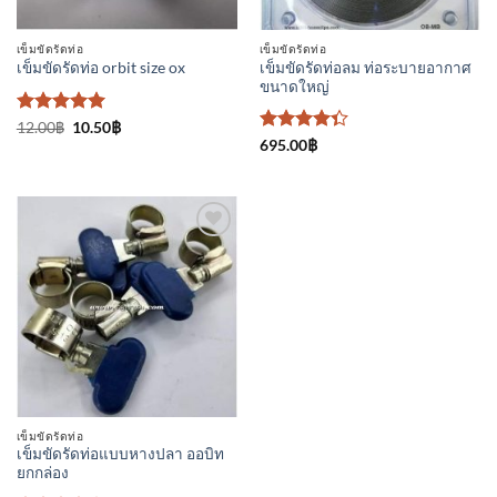
เข็มขัดรัดท่อ
เข็มขัดรัดท่อ
เข็มขัดรัดท่อลม ท่อระบายอากาศ
เข็มขัดรัดท่อ orbit size ox
ขนาดใหญ่
ให้คะแนน
Original
Current
12.00
฿
10.50
฿
price
price
5
ตั้งแต่ 1-
ให้
695.00
฿
was:
is:
5 คะแนน
คะแนน
12.00฿.
10.50฿.
4.33
ตั้งแต่ 1-5
คะแนน
เพิ่มเข้า
ใน
รายการ
ที่
ติดตาม
เข็มขัดรัดท่อ
เข็มขัดรัดท่อแบบหางปลา ออบิท
ยกกล่อง