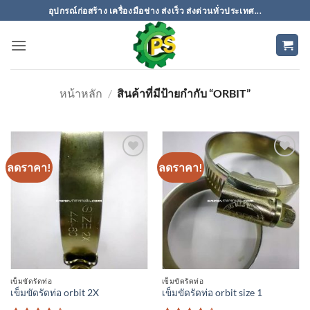
ข้าม
อุปกรณ์ก่อสร้าง เครื่องมือช่าง ส่งเร็ว ส่งด่วนทั่วประเทศ...
ไป
ยัง
เนื้อหา
หน้าหลัก
/
สินค้าที่มีป้ายกำกับ “ORBIT”
ลดราคา!
ลดราคา!
เพิ่มเข้า
เพิ่มเข้า
ใน
ใน
รายการ
รายการ
ที่
ที่
ติดตาม
ติดตาม
เข็มขัดรัดท่อ
เข็มขัดรัดท่อ
เข็มขัดรัดท่อ orbit 2X
เข็มขัดรัดท่อ orbit size 1