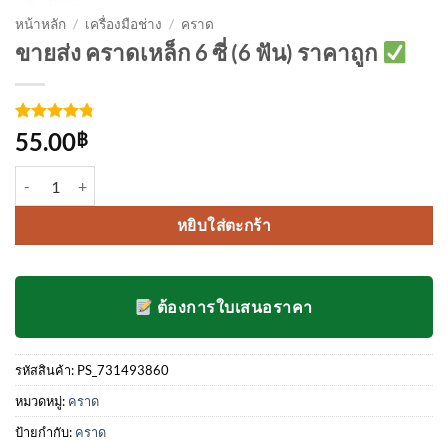
หน้าหลัก
/
เครื่องมือช่าง
/
คราด
ขายส่ง คราดเหล็ก 6 ซี่ (6 ฟัน) ราคาถูก
ให้คะแนน
4
55.00
฿
4.75
จาก
5 คะแนน
จำนวน คราดเหล็ก 6 ซี่ (6 ฟัน) ชิ้น
เต็มบน
การให้
คะแนน
หยิบใส่ตะกร้า
ของลูกค้า
ต้องการใบเสนอราคา
รหัสสินค้า:
PS_731493860
หมวดหมู่:
คราด
ป้ายกำกับ:
คราด