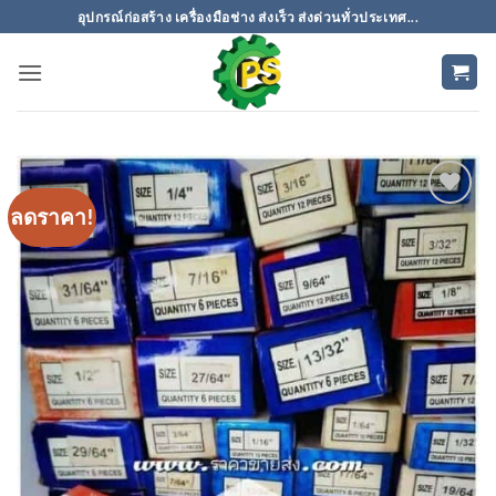
ข้าม
อุปกรณ์ก่อสร้าง เครื่องมือช่าง ส่งเร็ว ส่งด่วนทั่วประเทศ...
ไป
ยัง
เนื้อหา
ลดราคา!
เพิ่มเข้า
ใน
รายการ
ที่
ติดตาม