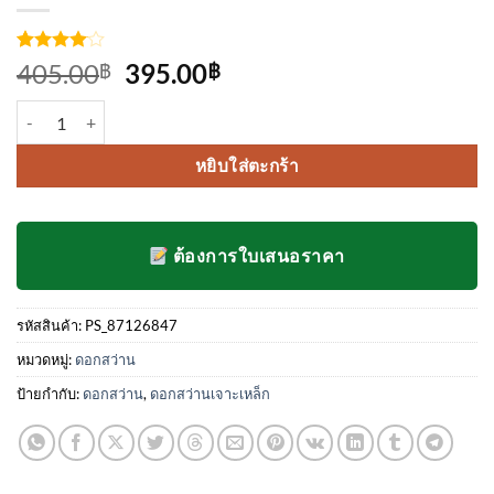
ให้
3
Original
Current
405.00
395.00
฿
฿
คะแนน
price
price
4
จาก 5
จำนวน ดอกสว่านเจาะเหล็ก mexco ขนาด 19/64 ชิ้น
คะแนน
was:
is:
เต็มบน
405.00฿.
395.00฿.
การให้
หยิบใส่ตะกร้า
คะแนน
ของ
ลูกค้า
ต้องการใบเสนอราคา
รหัสสินค้า:
PS_87126847
หมวดหมู่:
ดอกสว่าน
ป้ายกำกับ:
ดอกสว่าน
,
ดอกสว่านเจาะเหล็ก