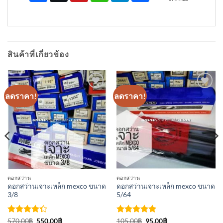
สินค้าที่เกี่ยวข้อง
ลดราคา!
ลดราคา!
เพิ่มเข้า
เพิ่มเข้า
ใน
ใน
รายการ
รายการ
ที่
ที่
ติดตาม
ติดตาม
ดอกสว่าน
ดอกสว่าน
ดอกสว่านเจาะเหล็ก mexco ขนาด
ดอกสว่านเจาะเหล็ก mexco ขนาด
3/8
5/64
ให้
Original
Current
ให้คะแนน
Original
Current
570.00
฿
550.00
฿
105.00
฿
95.00
฿