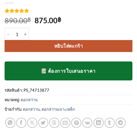
ให้คะแนน
4
Original
Current
890.00
875.00
฿
฿
5
จาก 5
price
price
คะแนนเต็ม
จำนวน ดอกสว่านเจาะเหล็ก mexco ขนาด 29/64 ชิ้น
บน
การให้
was:
is:
คะแนน
890.00฿.
875.00฿.
ของลูกค้า
หยิบใส่ตะกร้า
ต้องการใบเสนอราคา
รหัสสินค้า:
PS_74713877
หมวดหมู่:
ดอกสว่าน
ป้ายกำกับ:
ดอกสว่าน
,
ดอกสว่านเจาะเหล็ก