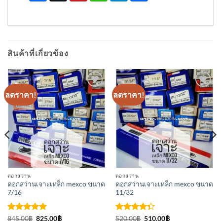
สินค้าที่เกี่ยวข้อง
ลดราคา!
ลดราคา!
เพิ่มเข้า
เพิ่มเข้า
ใน
ใน
รายการ
รายการ
ที่
ที่
ติดตาม
ติดตาม
ดอกสว่าน
ดอกสว่าน
ดอกสว่านเจาะเหล็ก mexco ขนาด
ดอกสว่านเจาะเหล็ก mexco ขนาด
7/16
11/32
ให้คะแนน
Original
Current
ให้
Original
Current
845.00
฿
825.00
฿
520.00
฿
510.00
฿