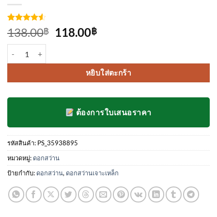
ให้คะแนน
4
Original
Current
138.00
118.00
฿
฿
4.5
จาก 5
price
price
คะแนน
จำนวน ดอกสว่านเจาะเหล็ก mexco ขนาด 5/32 ชิ้น
เต็มบน
was:
is:
การให้
138.00฿.
118.00฿.
คะแนน
หยิบใส่ตะกร้า
ของลูกค้า
ต้องการใบเสนอราคา
รหัสสินค้า:
PS_35938895
หมวดหมู่:
ดอกสว่าน
ป้ายกำกับ:
ดอกสว่าน
,
ดอกสว่านเจาะเหล็ก