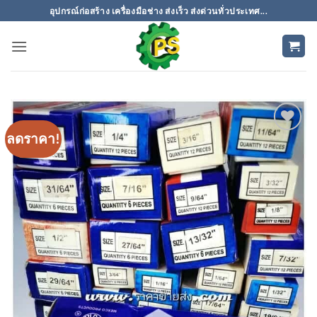
ข้าม
อุปกรณ์ก่อสร้าง เครื่องมือช่าง ส่งเร็ว ส่งด่วนทั่วประเทศ...
ไป
ยัง
เนื้อหา
ลดราคา!
เพิ่มเข้า
ใน
รายการ
ที่
ติดตาม