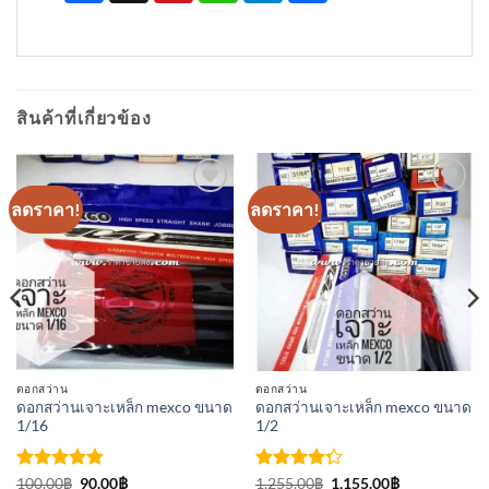
สินค้าที่เกี่ยวข้อง
ลดราคา!
ลดราคา!
เพิ่มเข้า
เพิ่มเข้า
ใน
ใน
รายการ
รายการ
ที่
ที่
ติดตาม
ติดตาม
ดอกสว่าน
ดอกสว่าน
ดอกสว่านเจาะเหล็ก mexco ขนาด
ดอกสว่านเจาะเหล็ก mexco ขนาด
1/16
1/2
ให้คะแนน
Original
Current
ให้
Original
Current
100.00
฿
90.00
฿
1,255.00
฿
1,155.00
฿