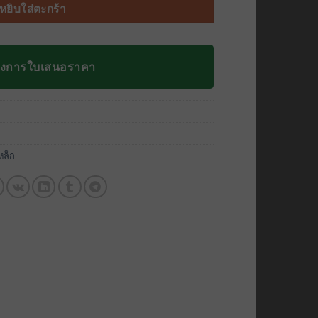
หยิบใส่ตะกร้า
องการใบเสนอราคา
หล็ก