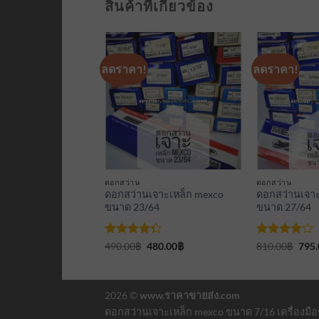
สินค้าที่เกี่ยวข้อง
ลดราคา!
ลดราคา!
เพิ่มเข้า
เพิ่มเข้า
ใน
ใน
รายการ
รายการ
ที่
ที่
ติดตาม
ติดตาม
ดอกสว่าน
ดอกสว่าน
จาะเหล็ก mexco
ดอกสว่านเจาะเหล็ก mexco
ดอกสว่านเจาะ
ขนาด 23/64
ขนาด 27/64
น
riginal
Current
ให้
Original
Current
ให้
Orig
250.00
฿
490.00
฿
480.00
฿
810.00
฿
795.
rice
price
price
price
pric
ต่
คะแนน
คะแนน
as:
is:
was:
is:
was:
4.33
4
ตั้งแต่
60.00฿.
250.00฿.
490.00฿.
480.00฿.
810.
ตั้งแต่ 1-5
1-5
คะแนน
คะแนน
2026 ©
www.ราคาขายส่ง.com
ดอกสว่านเจาะเหล็ก mexco ขนาด 7/16 เครื่องมือช