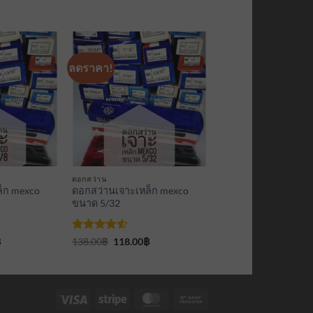
ลดราคา!
เพิ่มเข้า
เพิ่มเข้า
ใน
ใน
รายการ
รายการ
ที่
ที่
ติดตาม
ติดตาม
ดอกสว่าน
็ก mexco
ดอกสว่านเจาะเหล็ก mexco
ขนาด 5/32
Current
ให้คะแนน
Original
Current
฿
138.00
฿
118.00
฿
price
price
price
4.5
ตั้งแต่
is:
was:
is:
1-5
.
100.00฿.
138.00฿.
118.00฿.
คะแนน
Visa
Stripe
MasterCard
Bank