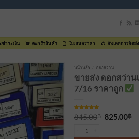
และชำระเงิน
ตะกร้าสินค้า
ใบเสนอราคา
อัพเดทการจัดส่
หน้าหลัก
/
ดอกสว่าน
ขายส่ง ดอกสว่าน
เพิ่มเข้า
7/16 ราคาถูก
ใน
รายการ
ที่
ติดตาม
ให้คะแนน
3
Original
Cu
845.00
825.00
฿
฿
5
จาก 5
price
pr
คะแนนเต็ม
จำนวน ดอกสว่านเจาะเหล็ก mexco
บน
การให้
was:
is:
คะแนน
845.00฿.
82