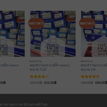
ลดราคา!
ลดราคา!
เพิ่มเข้า
เพิ่มเข้า
ใน
ใน
รายการ
รายการ
ที่
ที่
ติดตาม
ติดตาม
ดอกสว่าน
ดอกสว่าน
เหล็ก mexco
ดอกสว่านเจาะเหล็ก mexco
ดอกสว่านเจาะเหล
ขนาด 7/32
ขนาด 1/8
inal
Current
ให้
Original
Current
ให้คะแนน
Original
00
฿
225.00
฿
215.00
฿
110.00
฿
100.00
e
price
price
price
price
คะแนน
4.5
ตั้งแต่
is:
was:
is:
was:
4
ตั้งแต่
1-5
00฿.
795.00฿.
225.00฿.
215.00฿.
110.00฿
1-5
คะแนน
คะแนน
่างขายส่ง ราคาดี ส่งด่วนทั่วไทย