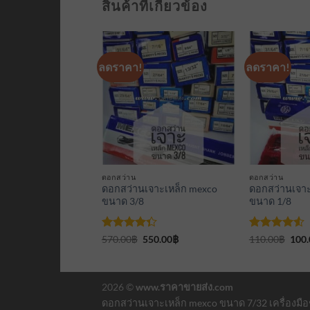
สินค้าที่เกี่ยวข้อง
ลดราคา!
ลดราคา!
เพิ่มเข้า
เพิ่มเข้า
ใน
ใน
รายการ
รายการ
ที่
ที่
ติดตาม
ติดตาม
ดอกสว่าน
ดอกสว่าน
จาะเหล็ก mexco
ดอกสว่านเจาะเหล็ก mexco
ดอกสว่านเจาะ
4
ขนาด 3/8
ขนาด 1/8
น
riginal
Current
ให้
Original
Current
ให้คะแนน
Orig
95.00
฿
570.00
฿
550.00
฿
110.00
฿
100.
rice
price
price
price
pric
1-
คะแนน
4.5
ตั้งแต่
as:
is:
was:
is:
was:
น
4.33
1-5
05.00฿.
95.00฿.
570.00฿.
550.00฿.
110.
ตั้งแต่ 1-5
คะแนน
คะแนน
2026 ©
www.ราคาขายส่ง.com
ดอกสว่านเจาะเหล็ก mexco ขนาด 7/32 เครื่องมือช