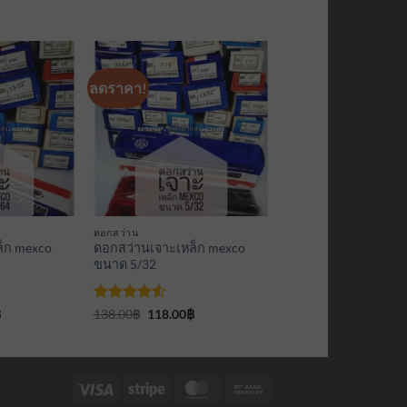
ลดราคา!
เพิ่มเข้า
เพิ่มเข้า
ใน
ใน
รายการ
รายการ
ที่
ที่
ติดตาม
ติดตาม
ดอกสว่าน
็ก mexco
ดอกสว่านเจาะเหล็ก mexco
ขนาด 5/32
Current
ให้คะแนน
Original
Current
฿
138.00
฿
118.00
฿
price
price
price
4.5
ตั้งแต่
is:
was:
is:
1-5
.
315.00฿.
138.00฿.
118.00฿.
คะแนน
Visa
Stripe
MasterCard
Bank