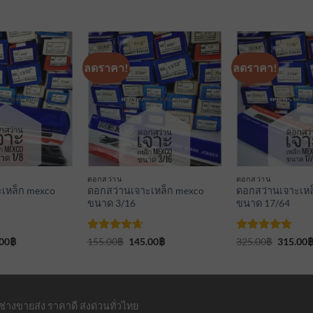
ลดราคา!
ลดราคา!
เพิ่มเข้า
เพิ่มเข้า
ใน
ใน
รายการ
รายการ
ที่
ที่
ติดตาม
ติดตาม
ดอกสว่าน
ดอกสว่าน
เหล็ก mexco
ดอกสว่านเจาะเหล็ก mexco
ดอกสว่านเจาะเหล
ขนาด 3/16
ขนาด 17/64
inal
Current
ให้คะแนน
Original
Current
ให้คะแนน
Original
00
฿
155.00
฿
145.00
฿
325.00
฿
315.00
e
price
price
price
price
4.67
ตั้งแต่
5
ตั้งแต่ 1-
is:
was:
is:
was:
1-5
5 คะแนน
00฿.
100.00฿.
155.00฿.
145.00฿.
325.00฿
คะแนน
่างขายส่ง ราคาดี ส่งด่วนทั่วไทย