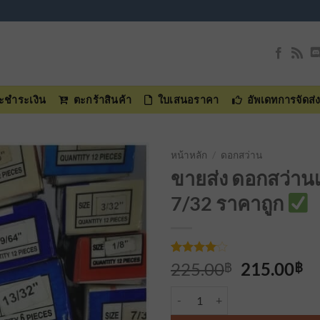
และชำระเงิน
ตะกร้าสินค้า
ใบเสนอราคา
อัพเดทการจัดส่
หน้าหลัก
/
ดอกสว่าน
ขายส่ง ดอกสว่าน
เพิ่มเข้า
7/32 ราคาถูก
ใน
รายการ
ที่
ติดตาม
ให้
3
Original
Cu
225.00
215.00
฿
฿
คะแนน
price
pr
4
จาก 5
จำนวน ดอกสว่านเจาะเหล็ก mexco
คะแนน
was:
is:
เต็มบน
225.00฿.
21