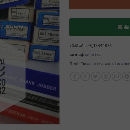
การให้
คะแนน
ของ
ลูกค้า
ต้
รหัสสินค้า:
PS_15444873
หมวดหมู่:
ดอกสว่าน
ป้ายกำกับ:
ดอกสว่าน
,
ดอกสว่านเจาะเ