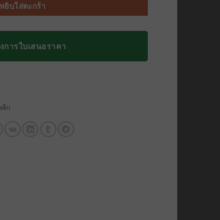
หยิบใส่ตะกร้า
องการใบเสนอราคา
หล็ก