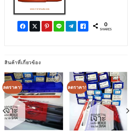
0
SHARES
สินค้าที่เกี่ยวข้อง
ลดราคา!
ลดราคา!
เพิ่มเข้า
เพิ่มเข้า
ใน
ใน
รายการ
รายการ
ที่
ที่
ติดตาม
ติดตาม