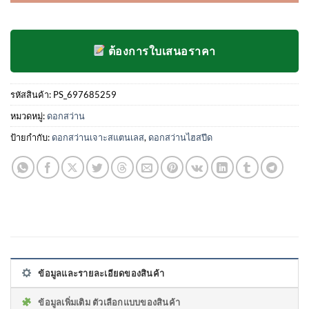
ต้องการใบเสนอราคา
รหัสสินค้า:
PS_697685259
หมวดหมู่:
ดอกสว่าน
ป้ายกำกับ:
ดอกสว่านเจาะสแตนเลส
,
ดอกสว่านไฮสปีด
ข้อมูลและรายละเอียดของสินค้า
ข้อมูลเพิ่มเติม ตัวเลือกแบบของสินค้า