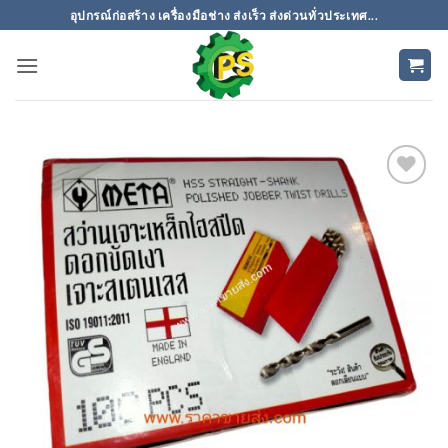
ข้าม
อุปกรณ์ก่อสร้าง เครื่องมือช่าง ส่งเร็ว ส่งด่วนทั่วประเทศ...
ไป
ยัง
เนื้อหา
เพิ่มเข้า
ใน
รายการ
ที่
ติดตาม