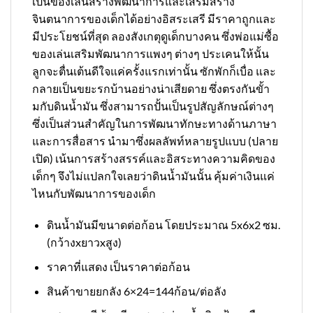
เป็นของเล่นสร้างพัฒนาการและเสริมสร้าง
จินตนาการของเด็กได้อย่างอิสระเสรี มีราคาถูกและ
มีประโยชน์ที่สุด ลองสังเกตุดูเด็กบางคน ซึ่งพ่อแม่ซื้อ
ของเล่นเสริมพัฒนาการแพงๆ ต่างๆ ประเคนให้นั้น
ลูกจะตื่นเต้นดีใจแค่ครั้งแรกเท่านั้น ซักพักก็เบื่อ และ
กลายเป็นขยะรกบ้านอย่างน่าเสียดาย ซึ่งตรงกันขั้า
มกับดินน้ำมัน ซึ่งสามารถปั้นเป็นรูปสัญลักษณ์ต่างๆ
ซึ่งเป็นส่วนสำคัญในการพัฒนาทักษะทางด้านภาษา
และการสื่อสาร นำมาซึ่งผลลัพท์หลายรูปแบบ (ปลาย
เปิด) เน้นการสร้างสรรค์และอิสระทางความคิดของ
เด็กๆ จึงไม่แปลกใจเลยว่าดินน้ำมันนั้น คุ้มค่าเงินแค่
ไหนกับพัฒนาการของเด็ก
ดินน้ำมันมีขนาดต่อก้อน โดยประมาณ 5x6x2 ซม.
(กว้างxยาวxสูง)
ราคาที่แสดง เป็นราคาต่อก้อน
สินค้าขายยกลัง 6×24=144ก้อน/ต่อลัง