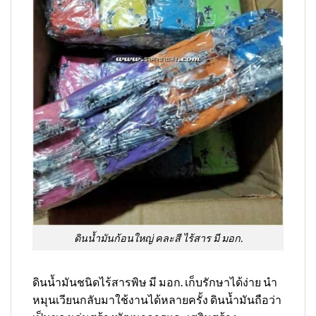
ดินน้ำมันก้อนใหญ่ คละสี ไร้สาร มี มอก.
ดินน้ำมันชนิดไร้สารพิษ มี มอก. เก็บรักษาได้ง่าย นำ
หมุนเวียนกลับมาใช้งานได้หลายครั้ง ดินน้ำมันถือว่า