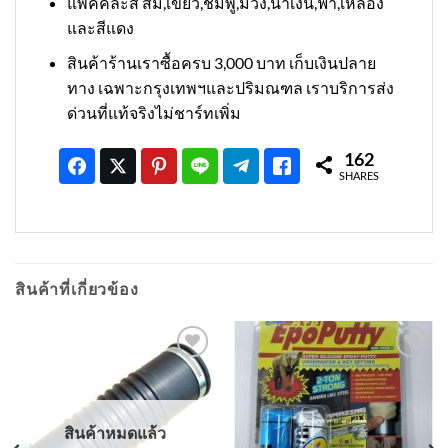
แพคคละสี ส้ม,เขียว,ชมพู,ม่วง,น้ำเงิน,ฟ้า,เหลือง
และสีแดง
สินค้าร้านเราซื้อครบ 3,000 บาท เก็บเงินปลาย
ทาง เฉพาะกรุงเทพฯและปริมณฑล เราบริการส่ง
ด่วนที่แท้จริงไม่ชาร์ทเพิ่ม
162
SHARES
สินค้าที่เกี่ยวข้อง
เพิ่มเข้า
เพิ่มเข้า
ใน
ใน
รายการ
รายการ
ที่
ที่
สินค้าหมดแล้ว
ติดตาม
ติดตาม