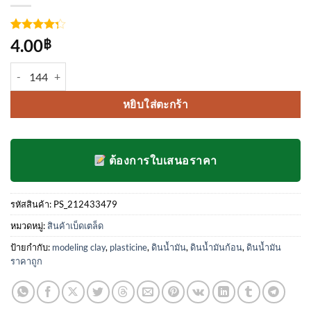
ให้
4
4.00
฿
คะแนน
4.25
จาก
จำนวน ดินน้ำมันไร้สาร ก้อนใหญ่ ชิ้น
5 คะแนน
เต็มบน
การให้
หยิบใส่ตะกร้า
คะแนน
ของ
ลูกค้า
ต้องการใบเสนอราคา
รหัสสินค้า:
PS_212433479
หมวดหมู่:
สินค้าเบ็ดเตล็ด
ป้ายกำกับ:
modeling clay
,
plasticine
,
ดินน้ำมัน
,
ดินน้ำมันก้อน
,
ดินน้ำมัน
ราคาถูก