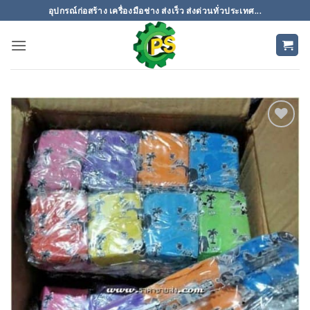
ข้าม
อุปกรณ์ก่อสร้าง เครื่องมือช่าง ส่งเร็ว ส่งด่วนทั่วประเทศ...
ไป
ยัง
เนื้อหา
เพิ่มเข้า
ใน
รายการ
ที่
ติดตาม