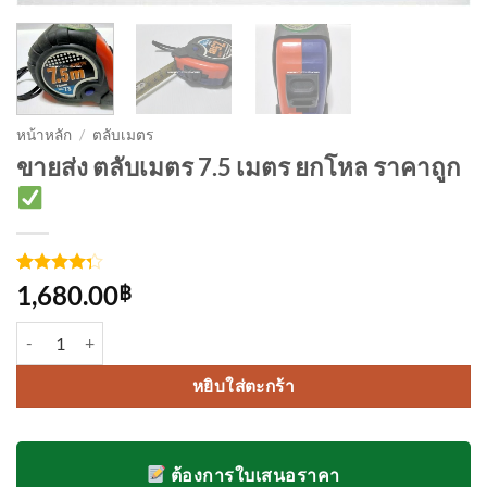
หน้าหลัก
/
ตลับเมตร
ขายส่ง ตลับเมตร 7.5 เมตร ยกโหล ราคาถูก
ให้
4
1,680.00
฿
คะแนน
4.25
จาก
จำนวน ตลับเมตร 7.5 เมตร ยกโหล ชิ้น
5 คะแนน
เต็มบน
การให้
หยิบใส่ตะกร้า
คะแนน
ของ
ลูกค้า
ต้องการใบเสนอราคา