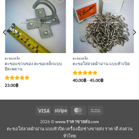
เพิ่มเข้า
เพิ่มเข้า
ใน
ใน
รายการ
รายการ
ที่
ที่
ติดตาม
ติดตาม
ตะขอเหล็ก
ตะขอเหล็ก
ตะขอแขวนของ ตะขอเหล็กแบบ
ตะขอใส่ลวดผ้าม่าน แบบหัวเปิด
ยึดเพดาน
ให้คะแนน
40.00
฿
-
45.00
฿
5
ตั้งแต่ 1-
ให้คะแนน
23.00
฿
5 คะแนน
5
ตั้งแต่ 1-
5 คะแนน
Visa
Stripe
MasterCard
Bank
Transfer
2026 ©
www.ราคาขายส่ง.com
ตะขอใส่ลวดผ้าม่าน แบบหัวปิด เครื่องมือช่างขายส่ง ราคาดี ส่งด่วน
ทั่วไทย