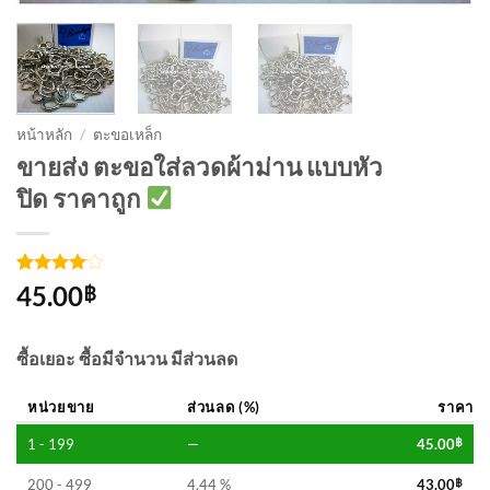
หน้าหลัก
/
ตะขอเหล็ก
ขายส่ง ตะขอใส่ลวดผ้าม่าน แบบหัว
ปิด ราคาถูก
ให้
3
45.00
฿
คะแนน
4
จาก 5
คะแนน
ซื้อเยอะ ซื้อมีจำนวน มีส่วนลด
เต็มบน
การให้
คะแนน
หน่วยขาย
ส่วนลด (%)
ราคา
ของ
ลูกค้า
1 - 199
—
45.00
฿
200 - 499
4.44 %
43.00
฿