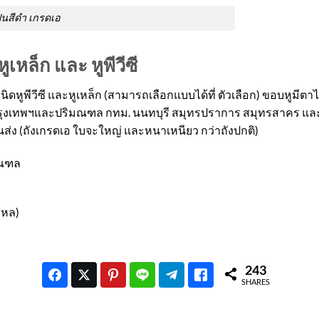
ปูนสีดำ เกรดเอ
เหล็ก และ หูพีวีซี
ิดหูพีวีซี และหูเหล็ก (สามารถเลือกแบบได้ที่ ตัวเลือก) ขอบหูมีตาไก
ขตกรุงเทพฯและปริมณฑล กทม. นนทบุรี สมุทรปราการ สมุทรสาคร แ
ขนส่ง (ถังเกรดเอ ใบจะใหญ่ และหนาเหนียว กว่าถังปกติ)
มณฑล
โหล)
243
SHARES