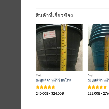
สินค้าที่เกี่ยวข้อง
เพิ่มเข้า
ใน
รายการ
ที่
ติดตาม
ถังปูน
ถังปูน
ถังปูนสีดำ หูพีวีซี ยกโหล
ถังปูนสีฟ้า หูพ
ให้คะแนน
ให้คะแนน
240.00
฿
-
324.00
฿
252.00
฿
-
276
5
ตั้งแต่ 1-
5
ตั้งแต่ 1-
5 คะแนน
5 คะแนน