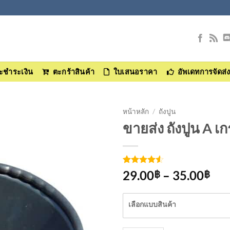
และชำระเงิน
ตะกร้าสินค้า
ใบเสนอราคา
อัพเดทการจัดส่
หน้าหลัก
/
ถังปูน
ขายส่ง ถังปูน A เ
เพิ่มเข้า
ใน
รายการ
ให้คะแนน
4
Pri
29.00
–
35.00
ที่
฿
฿
4.5
จาก 5
ติดตาม
ran
คะแนน
เต็มบน
29.
เลือกแบบสินค้า
การให้
thr
คะแนน
ของลูกค้า
35.