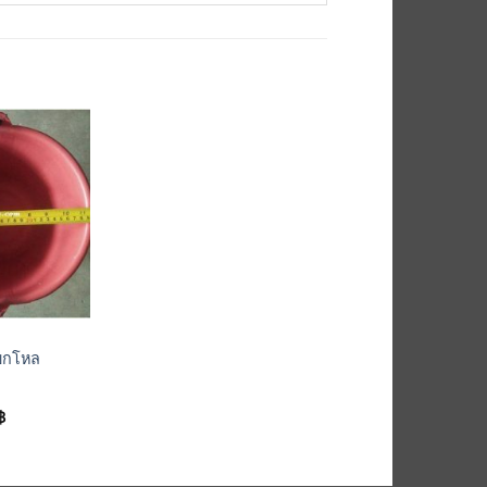
เพิ่มเข้า
ใน
รายการ
ที่
ติดตาม
ี ยกโหล
฿