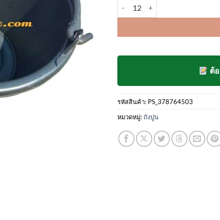
จำนวน ถังปูน A เกรดเอ ชิ้น
ต้
รหัสสินค้า:
PS_378764503
หมวดหมู่:
ถังปูน