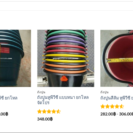
เพิ่มเข้า
เพิ่มเข้า
ใน
ใน
รายการ
รายการ
ที่
ที่
ติดตาม
ติดตาม
ถังปูน
ถังปูน
ถังปูนหูพีวีซี แบบหนา ยกโหล
ีวีซี ยกโหล
ถังปูนสีส้ม หูพีวีซ
จัดโปร
ให้คะแนน
.00
฿
282.00
฿
-
306.00
4.5
ตั้งแต่
ให้คะแนน
348.00
฿
1-5
4.5
ตั้งแต่
คะแนน
1-5
คะแนน