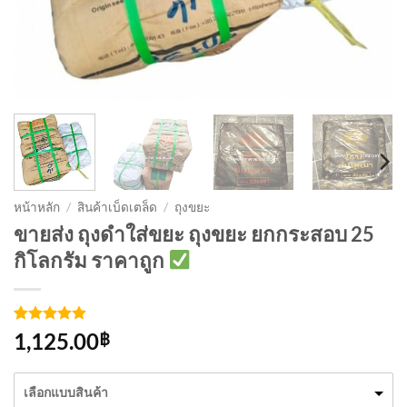
หน้าหลัก
/
สินค้าเบ็ดเตล็ด
/
ถุงขยะ
ขายส่ง ถุงดำใส่ขยะ ถุงขยะ ยกกระสอบ 25
กิโลกรัม ราคาถูก
ให้คะแนน
4
1,125.00
฿
5
จาก 5
คะแนนเต็ม
บน
การให้
เลือกแบบสินค้า
คะแนน
ของลูกค้า