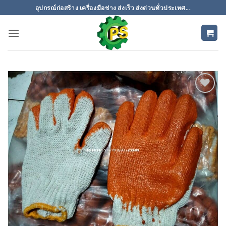
ข้าม
อุปกรณ์ก่อสร้าง เครื่องมือช่าง ส่งเร็ว ส่งด่วนทั่วประเทศ...
ไป
ยัง
เนื้อหา
เพิ่มเข้า
ใน
รายการ
ที่
ติดตาม