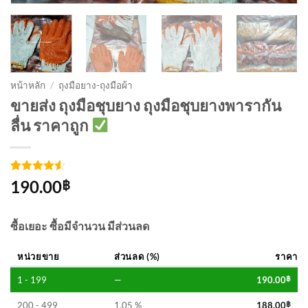
หน้าหลัก
/
ถุงมือยาง-ถุงมือผ้า
ขายส่ง ถุงมือชุบยาง ถุงมือชุบยางพารากัน
ลื่น ราคาถูก
ให้คะแนน
4
190.00
฿
4.5
จาก 5
คะแนน
เต็มบน
ซื้อเยอะ ซื้อมีจำนวน มีส่วนลด
การให้
คะแนน
ของลูกค้า
หน่วยขาย
ส่วนลด (%)
ราคา
1 - 199
—
190.00
฿
200 - 499
1.05 %
188.00
฿