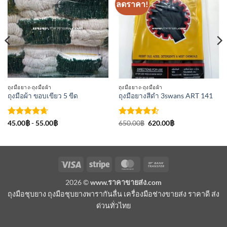
ลดราคา!
เพิ่มเข้า
เพิ่มเข้า
ใน
ใน
รายการ
รายการ
ที่
ที่
ติดตาม
ติดตาม
ถุงมือยาง-ถุงมือผ้า
ถุงมือยาง-ถุงมือผ้า
ถุงมือผ้า ขอบเขียว 5 ขีด
ถุงมือยางสีดำ 3swans ART 141
ให้คะแนน
ให้คะแนน
Original
Current
45.00
฿
-
55.00
฿
650.00
฿
620.00
฿
price
price
4.67
ตั้งแต่
4.5
ตั้งแต่
was:
is:
1-5
1-5
650.00฿.
620.00฿.
คะแนน
คะแนน
Visa
Stripe
MasterCard
Bank
Transfer
2026 ©
www.ราคาขายส่ง.com
ถุงมือชุบยาง ถุงมือชุบยางพารากันลื่น เครื่องมือช่างขายส่ง ราคาดี ส่ง
ด่วนทั่วไทย