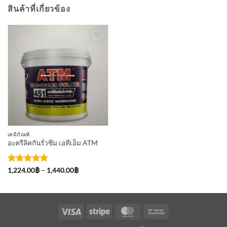
สินค้าที่เกี่ยวข้อง
เพิ่มเข้า
ใน
รายการ
ที่
ติดตาม
เคมีภัณฑ์
อะครีลิคกันรั่วซึม เอทีเอ็ม ATM
ให้คะแนน
Price
1,224.00
฿
–
1,440.00
฿
range:
4.75
ตั้งแต่
1,224.00฿
1-5
through
คะแนน
1,440.00฿
Visa
Stripe
MasterCard
Bank
Transfer