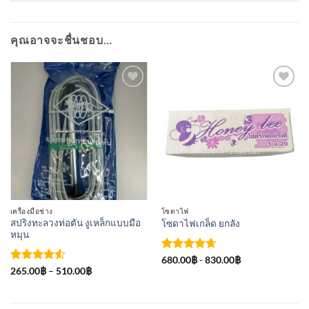
คุณอาจจะชื่นชอบ…
เพิ่มเข้า
เพิ่มเข้า
ใน
ใน
รายการ
รายการ
ที่
ที่
ติดตาม
ติดตาม
เครื่องมือช่าง
โซดาไฟ
สปริงทะลวงท่อตัน งูเหล็กแบบมือ
โซดาไฟเกล็ด ยกลัง
หมุน
ให้คะแนน
680.00
฿
-
830.00
฿
4.67
ตั้งแต่
ให้คะแนน
Price
265.00
฿
–
510.00
฿
range:
1-5
4.5
ตั้งแต่
265.00฿
คะแนน
1-5
through
คะแนน
510.00฿