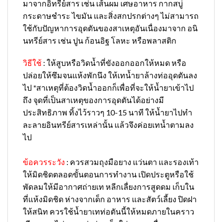
มาจากอิทรีย์สาร เช่น เส้นผม เศษอาหาร กากสบู่
กระดาษชำระ ไขมัน และสิ่งสกปรกต่างๆ ไม่สามารถ
ใช้กับปัญหาการอุดตันของสาเหตุอันเนื่องมาจาก อนิ
นทรีย์สาร เช่น ปูน ก้อนอิฐ โลหะ หรือพลาสติก
วิธีใช้
: ให้สูบหรือวิดน้ำที่ขังออกออกให้หมด หรือ
ปล่อยให้ซึมจนแห้งพักนึง ให้เทน้ำยาล้างท่ออุดตันลง
ไป *สาเหตุที่ต้องวิดน้ำออกก็เพื่อที่จะให้น้ำยาเข้าไป
ถึง จุดที่เป็นสาเหตุของการอุดตันได้อย่างมี
ประสิทธิภาพ ทิ้งไว้ราวๆ 10-15 นาที ให้น้ำยาไปทำ
ละลายอินทรีย์สารเหล่านั้น แล้วจึงค่อยเทน้ำตามลง
ไป
ข้อควรระวัง
: ควรสวมถุงมือยาง แว่นตา และรองเท้า
ให้มิดชิดตลอดขั้นตอนการทำงาน เปิดประตูหรือใช้
พัดลมให้มีอากาศถ่ายเท หลีกเลื่ยงการสูดดม เก็บใน
ที่แห้งมิดชิด ห่างจากเด็ก อาหาร และสัตว์เลี้ยง ปิดฝา
ให้สนิท ควรใช้น้ำยาเทท่อตันนี้ให้หมดภายในคราว