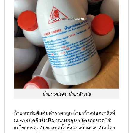
น้ำยาเทท่อตัน น้ำยาล้างท่อ
น้ำยาเทท่อตันคุ้มค่าราคาถูก น้ำยาล้างท่อตราสิงห์
CLEAR (เคลียร์) ปริมาณบรรจุ 0.5 ลิตรต่อขวด ใช้
แก้ไขการอุดตันของท่อน้ำทิ้ง อ่างน้ำต่างๆ อันเนื่อง