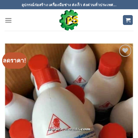
ข้าม
อุปกรณ์ก่อสร้าง เครื่องมือช่าง ส่งเร็ว ส่งด่วนทั่วประเทศ...
ไป
ยัง
เนื้อหา
ลดราคา!
เพิ่มเข้า
ใน
รายการ
ที่
ติดตาม