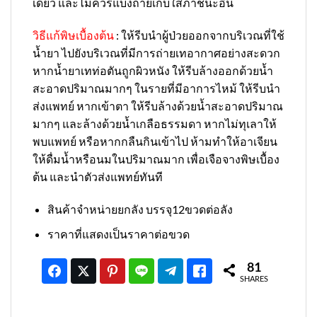
เดียว และไม่ควรแบ่งถ่ายเก็บใส่ภาชนะอื่น
วิธีแก้พิษเบื้องต้น
: ให้รีบนำผู้ป่วยออกจากบริเวณที่ใช้
น้ำยา ไปยังบริเวณที่มีการถ่ายเทอากาศอย่างสะดวก
หากน้ำยาเทท่อตันถูกผิวหนัง ให้รีบล้างออกด้วยน้ำ
สะอาดปริมาณมากๆ ในรายที่มีอาการไหม้ ให้รีบนำ
ส่งแพทย์ หากเข้าตา ให้รีบล้างด้วยน้ำสะอาดปริมาณ
มากๆ และล้างด้วยน้ำเกลือธรรมดา หากไม่ทุเลาให้
พบแพทย์ หรือหากกลืนกินเข้าไป ห้ามทำให้อาเจียน
ให้ดื่มน้ำหรือนมในปริมาณมาก เพื่อเจือจางพิษเบื้อง
ต้น และนำตัวส่งแพทย์ทันที
สินค้าจำหน่ายยกลัง บรรจุ12ขวดต่อลัง
ราคาที่แสดงเป็นราคาต่อขวด
81
SHARES