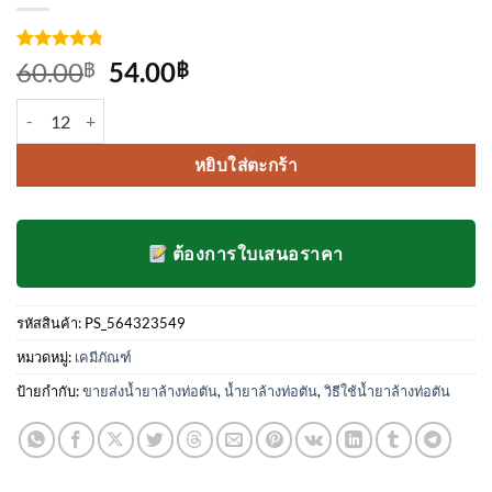
ให้คะแนน
4
Original
Current
60.00
54.00
฿
฿
4.75
จาก
price
price
5 คะแนน
จำนวน น้ำยาเทท่อตัน น้ำยาล้างท่อ ชิ้น
เต็มบน
was:
is:
การให้
60.00฿.
54.00฿.
คะแนน
หยิบใส่ตะกร้า
ของลูกค้า
ต้องการใบเสนอราคา
รหัสสินค้า:
PS_564323549
หมวดหมู่:
เคมีภัณฑ์
ป้ายกำกับ:
ขายส่งน้ำยาล้างท่อตัน
,
น้ำยาล้างท่อตัน
,
วิธีใช้น้ำยาล้างท่อตัน