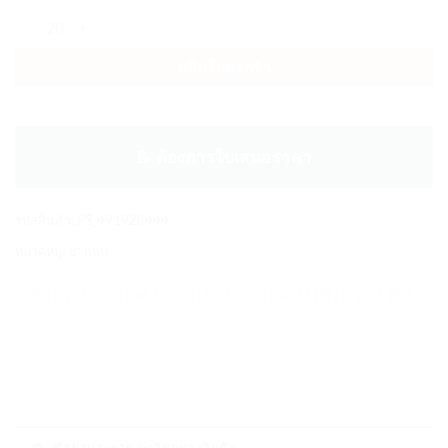
จำนวน บานพับสแตนเลส 304 แท้ ขนาด 2 , 2.5 , 3 , 3.5 , 4 นิ้ว ชิ้น
หยิบใส่ตะกร้า
📝 ต้องการใบเสนอราคา
รหัสสินค้า:
PS_491928444
หมวดหมู่:
บานพับ
⚙️ ข้อมูลและรายละเอียดของสินค้า