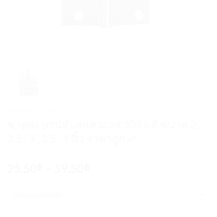
หน้าหลัก
/
บานพับ
ขายส่ง บานพับสแตนเลส 304 แท้ ขนาด 2 ,
2.5 , 3 , 3.5 , 4 นิ้ว ราคาถูก ✅
Price
25.50
–
59.50
฿
฿
range:
25.50฿
through
59.50฿