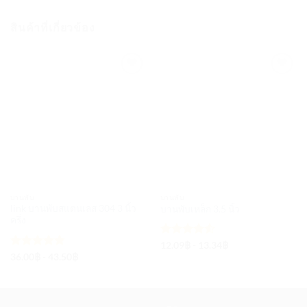
สินค้าที่เกี่ยวข้อง
บานพับ
บานพับ
link บานพับสแตนเลส 304 3 นิ้ว
บานพับเหล็ก 3.5 นิ้ว
ครึ่ง
ให้คะแนน
12.09
฿
-
13.34
฿
4.5
ตั้งแต่
ให้คะแนน
36.00
฿
-
43.50
฿
1-5
4.75
ตั้งแต่
คะแนน
1-5
คะแนน