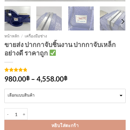
หน้าหลัก
/
เครื่องมือช่าง
ขายส่ง ปากกาจับชิ้นงาน ปากกาจับเหล็ก
อย่างดี ราคาถูก
ให้คะแนน
4
Price
980.00
–
4,558.00
฿
฿
4.75
จาก
range:
5 คะแนน
เต็มบน
980.00฿
เลือกแบบสินค้า
การให้
through
คะแนน
ของลูกค้า
4,558.00฿
จำนวน ปากกาจับชิ้นงาน ปากกาจับเหล็ก อย่างดี ชิ้น
หยิบใส่ตะกร้า