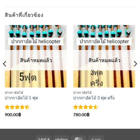
สินค้าที่เกี่ยวข้อง
เพิ่มเข้า
เพิ่มเข้า
ใน
ใน
รายการ
รายการ
ที่
ที่
สินค้าหมดแล้ว
สินค้าหมดแล้ว
ติดตาม
ติดตาม
ปากกาอัดไม้
ปากกาอัดไม้
ปากกาอัดไม้ 5 ฟุต
ปากกาอัดไม้ 3 ฟุต ครึ่ง
ให้คะแนน
ให้คะแนน
900.00
฿
780.00
฿
4.5
ตั้งแต่
4.5
ตั้งแต่
1-5
1-5
คะแนน
คะแนน
Visa
Stripe
MasterCard
Bank