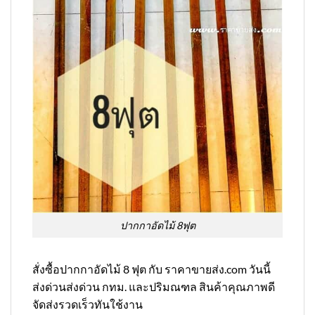
ปากกาอัดไม้ 8ฟุต
สั่งซื้อปากกาอัดไม้ 8 ฟุต กับ ราคาขายส่ง.com วันนี้
ส่งด่วนส่งด่วน กทม. และปริมณฑล สินค้าคุณภาพดี
จัดส่งรวดเร็วทันใช้งาน