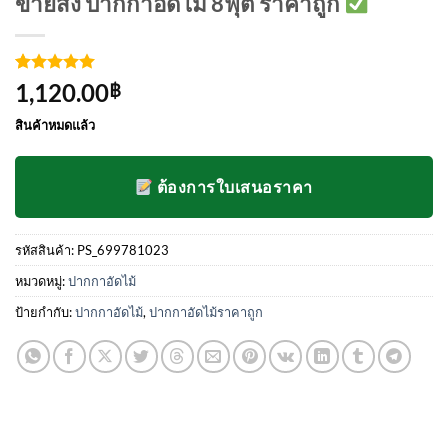
ขายส่ง ปากกาอัดไม้ 8ฟุต ราคาถูก
ให้คะแนน
4
1,120.00
฿
5
จาก 5
คะแนนเต็ม
สินค้าหมดแล้ว
บน
การให้
คะแนน
ของลูกค้า
ต้องการใบเสนอราคา
รหัสสินค้า:
PS_699781023
หมวดหมู่:
ปากกาอัดไม้
ป้ายกำกับ:
ปากกาอัดไม้
,
ปากกาอัดไม้ราคาถูก