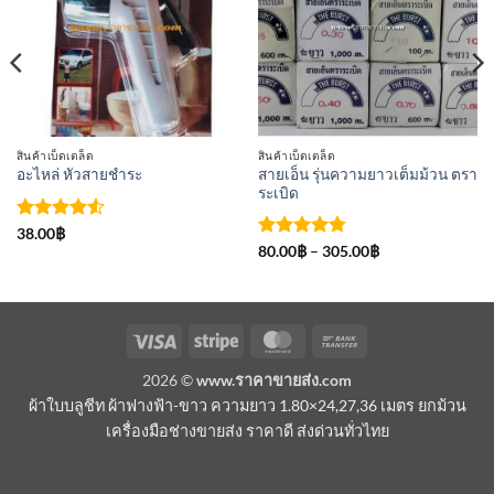
รายการ
รายการ
ที่
ที่
ติดตาม
ติดตาม
สินค้าเบ็ดเตล็ด
สินค้าเบ็ดเตล็ด
สายเอ็น รุ่นความยาวเต็มม้วน ตรา
อะไหล่ หัวสายชำระ
ระเบิด
ให้คะแนน
38.00
฿
4.5
ตั้งแต่
ให้คะแนน
Price
80.00
฿
–
305.00
฿
range:
1-5
4.75
ตั้งแต่
80.00฿
คะแนน
1-5
through
คะแนน
305.00฿
Visa
Stripe
MasterCard
Bank
Transfer
2026 ©
www.ราคาขายส่ง.com
ผ้าใบบลูชีท ผ้าฟางฟ้า-ขาว ความยาว 1.80×24,27,36 เมตร ยกม้วน
เครื่องมือช่างขายส่ง ราคาดี ส่งด่วนทั่วไทย