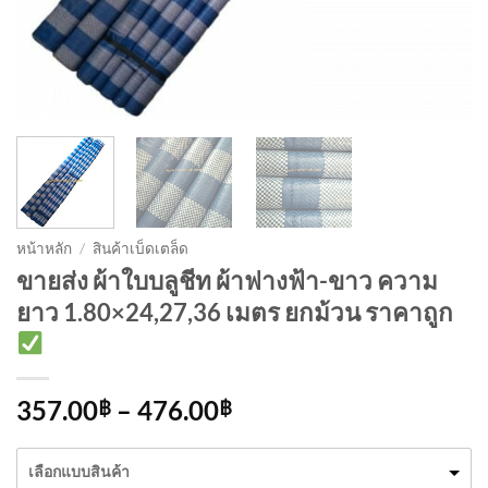
หน้าหลัก
/
สินค้าเบ็ดเตล็ด
ขายส่ง ผ้าใบบลูชีท ผ้าฟางฟ้า-ขาว ความ
ยาว 1.80×24,27,36 เมตร ยกม้วน ราคาถูก
Price
357.00
–
476.00
฿
฿
range:
357.00฿
เลือกแบบสินค้า
through