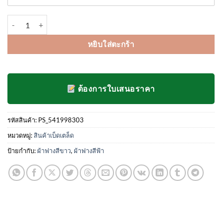
476.00฿
จำนวน ผ้าใบบลูชีท ผ้าฟางฟ้า-ขาว ความยาว 1.80x24,27,36 เมตร ยกม้วน
หยิบใส่ตะกร้า
ต้องการใบเสนอราคา
รหัสสินค้า:
PS_541998303
หมวดหมู่:
สินค้าเบ็ดเตล็ด
ป้ายกำกับ:
ผ้าฟางสีขาว
,
ผ้าฟางสีฟ้า