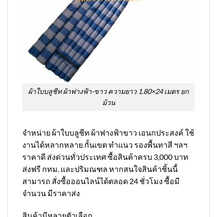
ผ้าใบบลูชีท ผ้าฟางฟ้า-ขาว ความยาว 1.80×24 เมตร ยก
ม้วน
จำหน่าย ผ้าใบบลูชีท ผ้าฟางฟ้าขาว เอนกประสงค์ ใช้
งานได้หลากหลาย กั้นเขต ทำแนว รองพื้นทาสี ฯลฯ
ราคาดี ส่งด่วนทั่วประเทศ ซื้อสินค้าครบ 3,000 บาท
ส่งฟรี กทม. และปริมณฑล หากสนใจสินค้าชิ้นนี้
สามารถ สั่งซื้อออนไลน์ได้ตลอด 24 ชั่วโมง ซื้อมี
จำนวน มีราคาส่ง
สินค้ามีหลายตัวเลือก