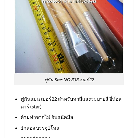
พู่กัน Star NO.333 เบอร์22
พู่กันแบน เบอร์22 สำหรับทาสีและระบายสี ยี่ห้อส
ตาร์ (star)
ด้ามทำจากไม้ จับถนัดมือ
1กล่อง บรรจุ1โหล