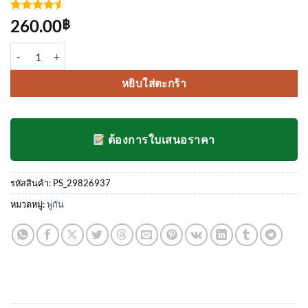
ให้คะแนน
4
260.00
฿
4.5
จาก 5
คะแนน
จำนวน พู่กัน เบอร์22 ชิ้น
เต็มบน
การให้
คะแนน
หยิบใส่ตะกร้า
ของลูกค้า
ต้องการใบเสนอราคา
รหัสสินค้า:
PS_29826937
หมวดหมู่:
พู่กัน