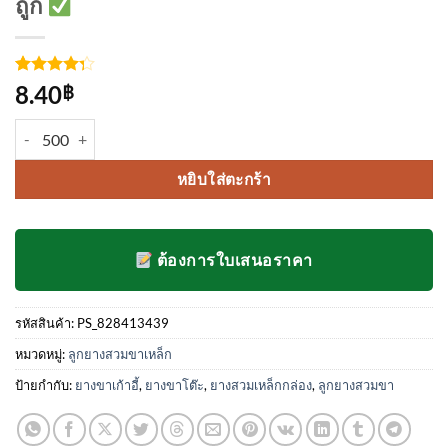
ถูก
ให้
4
8.40
฿
คะแนน
4.25
จาก
จำนวน ลูกยางสวมขาโต๊ะ ขาเก้าอี้ แบบสี่เหลี่ยม ชนิดสวมใน ขนาด 1.3/4 น
5 คะแนน
เต็มบน
การให้
หยิบใส่ตะกร้า
คะแนน
ของ
ลูกค้า
ต้องการใบเสนอราคา
รหัสสินค้า:
PS_828413439
หมวดหมู่:
ลูกยางสวมขาเหล็ก
ป้ายกำกับ:
ยางขาเก้าอี้
,
ยางขาโต๊ะ
,
ยางสวมเหล็กกล่อง
,
ลูกยางสวมขา